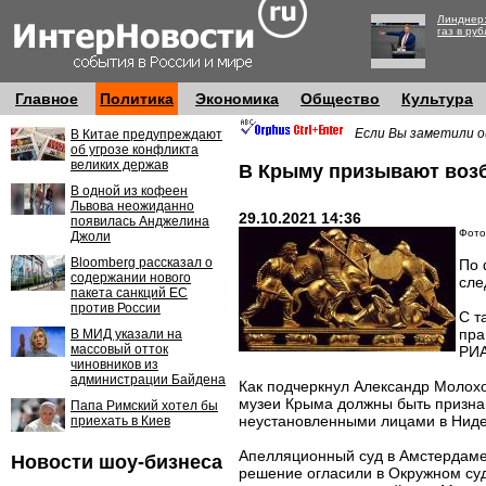
Линднер:
газ в руб
Главное
Политика
Экономика
Общество
Культура
Если Вы заметили о
В Китае предупреждают
об угрозе конфликта
великих держав
В Крыму призывают возб
В одной из кофеен
Львова неожиданно
29.10.2021 14:36
появилась Анджелина
Фото
Джоли
Bloomberg рассказал о
По 
содержании нового
сле
пакета санкций ЕС
против России
С т
пра
В МИД указали на
массовый отток
РИА
чиновников из
администрации Байдена
Как подчеркнул Александр Молохо
музеи Крыма должны быть призна
Папа Римский хотел бы
неустановленными лицами в Нид
приехать в Киев
Апелляционный суд в Амстердаме 
Новости шоу-бизнеса
решение огласили в Окружном су