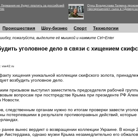
 Германия не будет платить за российский
Отец Владислава Галкина проко
лях
«воскрешение» сына в «Диверса
Происшествия
Шоу-бизнес
Спорт
Технологии
шибку, пожалуйста, выделите её мышкой и нажмите Ctrl+Enter
удить уголовное дело в связи с хищением скифс
: vse42.ru
факту хищения уникальной коллекции скифского золота, принадл
дует возбудить уголовное дело.
аким призывом выступил заместитель председателя рабочей групп
вовым вопросам при постпредстве Крыма при президенте РФ Алек
 Новости.
в, следственным органам нужно по итогам проверки завести уголов
ны потерпевшими в результате противоправных действий, которые
ерландах.
ранее вынес вердикт о возвращении коллекции Украине. В конце 
де Амстердама, однако музеи Крыма незамедлительно его обжалов