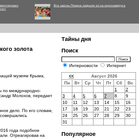
мментировал
Все школы Пекина закрыли из-за коронавируса
нте»
Тайны дня
кого золота
Поиск
Интерновости
Интернет
ежащей музеям Крыма,
<<
Август 2026
Пн
Вт
Ср
Чт
Пт
Сб
Вс
1
2
ы по международно-
сандр Молохов, передает
3
4
5
6
7
8
9
10
11
12
13
14
15
16
17
18
19
20
21
22
23
ное дело. По его словам,
 совершались
24
25
26
27
28
29
30
31
2016 года подобное
Популярное
али. Отреагировав на