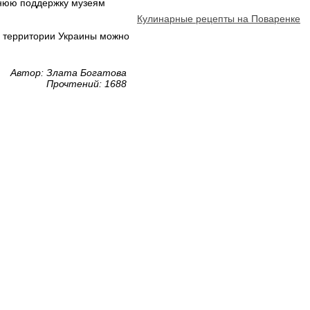
ннюю поддержку музеям
Кулинарные рецепты на Поваренке
а территории Украины можно
Автор: Злата Богатова
Прочтений: 1688