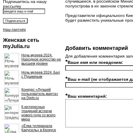
случившееся, в российском Минис
Подпишитесь на нашу
полуострова в их законом стремле
рассылку
Представители официального Ки
будет разместить уникальные про
Наш партнёр
Женская сеть
myJulia.ru
Добавить комментарий
Ночь музеев 2024.
Для добавления комментария зап
Народное искусство на
*
Ваше имя или псевдоним:
высшем уровне
Ночь музеев 2024. Бал
с Пушкиным
*
Ваш e-mail (не отображается д
Конкурс «Лучший
пользователь марта»
*
Ваш комментарий:
на Diets.ru
6 интересных
традиций встречи
нового года со всего
мира
«Ёлка телеканала
Карусель» в Крокусе