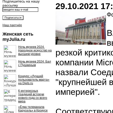
Подпишитесь на нашу
29.10.2021 17
рассылку
Фо
Наш партнёр
В
Женская сеть
myJulia.ru
в
Ночь музеев 2024.
резкой критик
Народное искусство на
высшем уровне
компании Micro
Ночь музеев 2024. Бал
с Пушкиным
назвали Соед
Конкурс «Лучший
"крупнейшей в
пользователь марта»
на Diets.ru
империей".
6 интересных
традиций встречи
нового года со всего
мира
«Ёлка телеканала
Соответствую
Карусель» в Крокусе