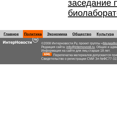
заседание 
биолабора
Главное
Политика
Экономика
Общество
Культура
©2008 Интерновости.Ру, проект группы «
МедиаФо
Редакция сайта:
info@internovosti.ru
. Общие и адм
Информация на сайте для лиц старше 18 лет.
Перепечатка материалов допускается при н
Свидетельство о регистрации СМИ Эл №ФС77-32