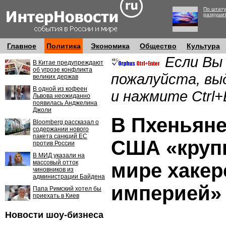
По штату
разруши
Главное
Политика
Экономика
Общество
Культура
Если Вы
В Китае предупреждают
об угрозе конфликта
пожалуйста, вы
великих держав
В одной из кофеен
и нажмите Ctrl+
Львова неожиданно
появилась Анджелина
Джоли
В Пхеньяне
Bloomberg рассказал о
содержании нового
пакета санкций ЕС
США «круп
против России
В МИД указали на
массовый отток
мире хакер
чиновников из
администрации Байдена
империей»
Папа Римский хотел бы
приехать в Киев
Новости шоу-бизнеса