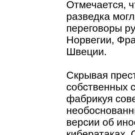
Отмечается, 
разведка мог
переговоры р
Норвегии, Фр
Швеции.
Скрывая прес
собственных 
фабрикуя сов
необоснованн
версии об ин
кибератаках,