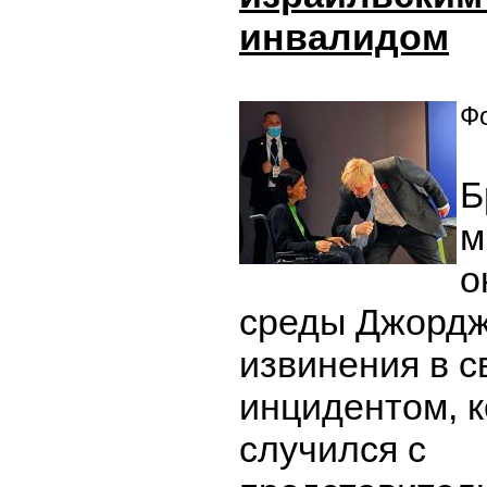
инвалидом
Фо
Б
м
о
среды Джордж
извинения в с
инцидентом, 
случился с