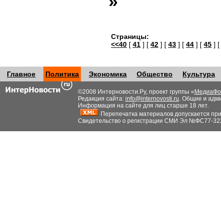
»
Страницы:
<<40
[
41
] [
42
] [
43
] [
44
] [
45
] 
Главное
Политика
Экономика
Общество
Культура
©2008 Интерновости.Ру, проект группы «
МедиаФо
Редакция сайта:
info@internovosti.ru
. Общие и адм
Информация на сайте для лиц старше 18 лет.
Перепечатка материалов допускается при н
Свидетельство о регистрации СМИ Эл №ФС77-32