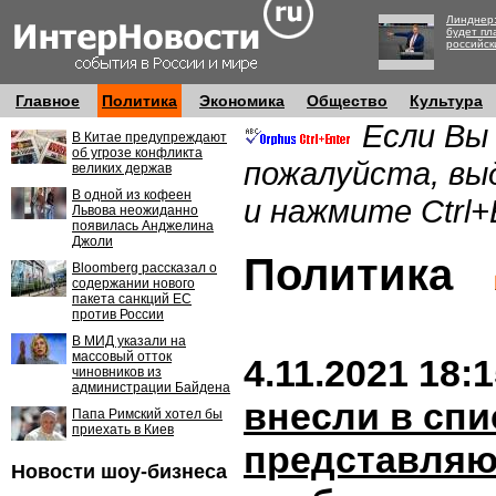
Линднер:
будет пл
российск
Главное
Политика
Экономика
Общество
Культура
Если Вы
В Китае предупреждают
об угрозе конфликта
пожалуйста, вы
великих держав
В одной из кофеен
и нажмите Ctrl+
Львова неожиданно
появилась Анджелина
Джоли
Политика
Bloomberg рассказал о
содержании нового
пакета санкций ЕС
против России
В МИД указали на
массовый отток
4.11.2021 18:
чиновников из
администрации Байдена
внесли в спи
Папа Римский хотел бы
приехать в Киев
представляю
Новости шоу-бизнеса