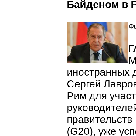
Байденом в 
Фо
Г
М
иностранных 
Сергей Лавро
Рим для участ
руководителей
правительств
(G20), уже ус