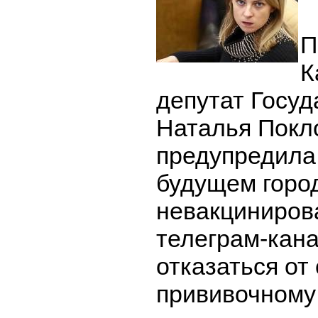
П
К
депутат Госу
Наталья Покл
предупредила
будущем горо
невакциниров
телеграм-кан
отказаться от
прививочному 