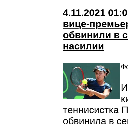
4.11.2021 01:
вице-премье
обвинили в 
насилии
Фо
И
к
теннисистка 
обвинила в с