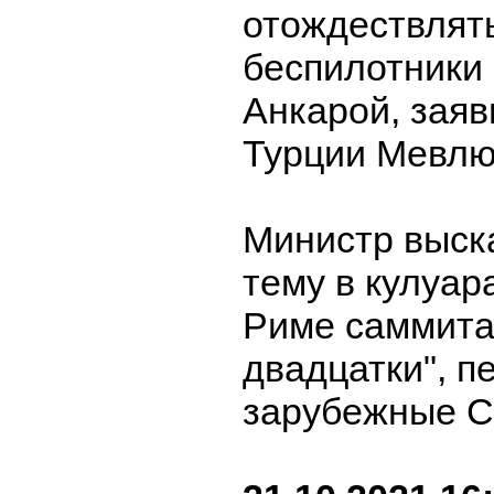
отождествлят
беспилотники 
Анкарой, зая
Турции Мевлю
Министр выска
тему в кулуар
Риме саммита
двадцатки", п
зарубежные 