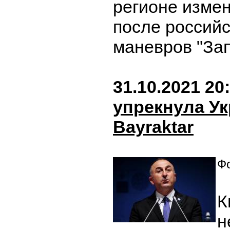
регионе изме
после российс
маневров "За
31.10.2021 20
упрекнула Ук
Bayraktar
Фо
К
н