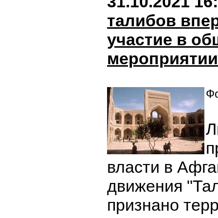
31.10.2021 16
талибов впе
участие в о
мероприятии
Фо
Л
п
власти в Афг
движения "Тал
признано тер