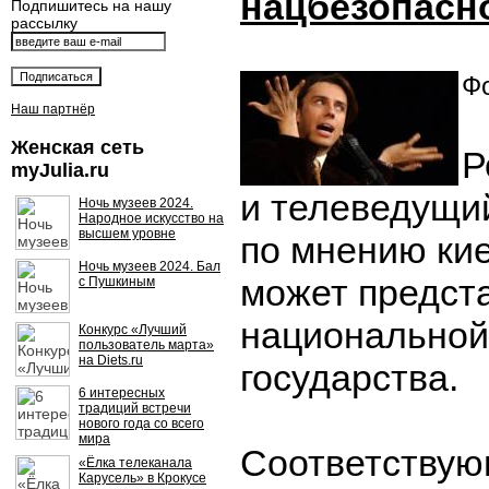
нацбезопасн
Подпишитесь на нашу
рассылку
Фо
Наш партнёр
Женская сеть
Р
myJulia.ru
и телеведущи
Ночь музеев 2024.
Народное искусство на
высшем уровне
по мнению кие
Ночь музеев 2024. Бал
может предста
с Пушкиным
национальной
Конкурс «Лучший
пользователь марта»
на Diets.ru
государства.
6 интересных
традиций встречи
нового года со всего
мира
Соответству
«Ёлка телеканала
Карусель» в Крокусе