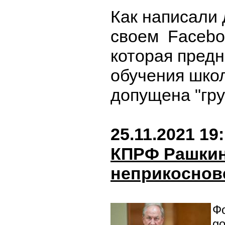
Как написали
своем Faceboo
которая пред
обучения шко
допущена "гр
25.11.2021 19
КПРФ Рашки
неприкоснов
Фо
go