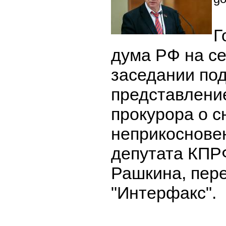
Г
дума РФ на с
заседании по
представлени
прокурора о с
неприкоснове
депутата КПР
Рашкина, пере
"Интерфакс".