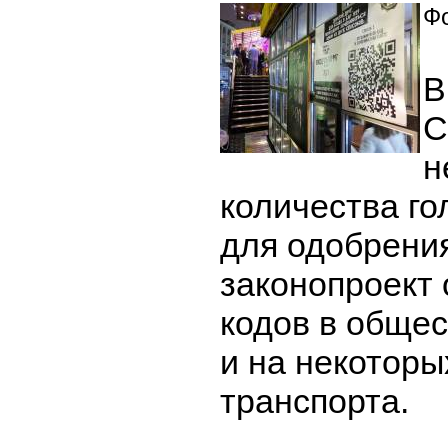
Фо
В
С
н
количества го
для одобрени
законопроект 
кодов в обще
и на некоторы
транспорта.