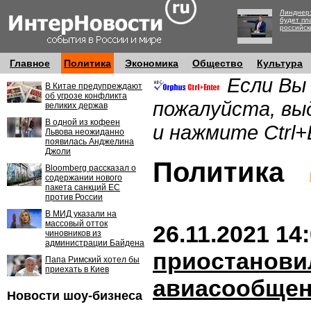
Линднер:
будет пл
российск
Главное
Политика
Экономика
Общество
Культура
Если Вы
В Китае предупреждают
об угрозе конфликта
пожалуйста, вы
великих держав
В одной из кофеен
и нажмите Ctrl+
Львова неожиданно
появилась Анджелина
Джоли
Политика
Bloomberg рассказал о
содержании нового
пакета санкций ЕС
против России
В МИД указали на
массовый отток
26.11.2021 14
чиновников из
администрации Байдена
приостанови
Папа Римский хотел бы
приехать в Киев
авиасообщен
Новости шоу-бизнеса