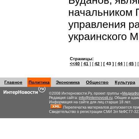
Буданов, явл
начальником 
управления ра
украинского 
Страницы:
<<40
[
41
] [
42
]
[ 43 ]
[
44
] [
45
] 
Главное
Политика
Экономика
Общество
Культура
©2008 Интерновости.Ру, проект группы «
МедиаФо
Редакция сайта:
info@internovosti.ru
. Общие и адм
Информация на сайте для лиц старше 18 лет.
Перепечатка материалов допускается при н
Свидетельство о регистрации СМИ Эл №ФС77-32