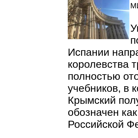
М
У
п
Испании напр
королевства 
полностью от
учебников, в 
Крымский пол
обозначен как
Российской Ф