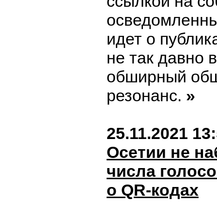
ссылкой на с
осведомленны
идет о публик
не так давно 
обширный об
резонанс.
»
25.11.2021 13
Осетии не на
числа голосо
о QR-кодах