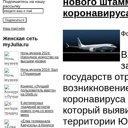
нового штам
Подпишитесь на нашу
рассылку
коронавирус
Наш партнёр
Фо
Женская сеть
myJulia.ru
В
Ночь музеев 2024.
Народное искусство на
высшем уровне
з
Ночь музеев 2024. Бал
государств от
с Пушкиным
возникновени
Конкурс «Лучший
пользователь марта»
на Diets.ru
коронавируса 
6 интересных
который выяв
традиций встречи
нового года со всего
мира
территории Ю
«Ёлка телеканала
Карусель» в Крокусе