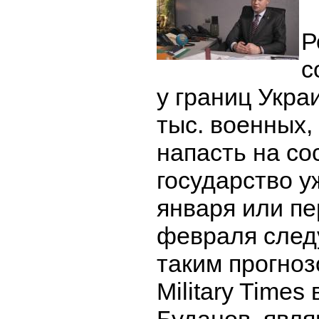
Р
с
у границ Укра
тыс. военных,
напасть на со
государство у
января или п
февраля след
таким прогноз
Military Time