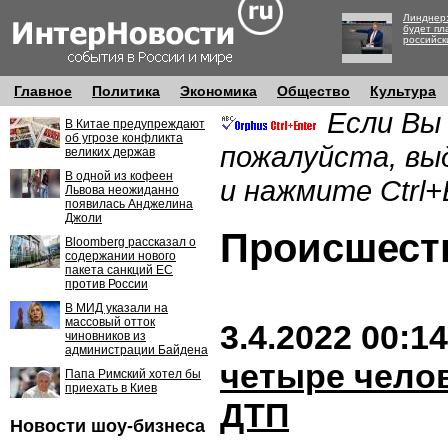
Линднер:
будет пл
российск
Главное
Политика
Экономика
Общество
Культура
Если Вы
В Китае предупреждают
об угрозе конфликта
пожалуйста, вы
великих держав
В одной из кофеен
и нажмите Ctrl+
Львова неожиданно
появилась Анджелина
Джоли
Происшес
Bloomberg рассказал о
содержании нового
пакета санкций ЕС
против России
В МИД указали на
массовый отток
3.4.2022 00:14
чиновников из
администрации Байдена
четыре челов
Папа Римский хотел бы
приехать в Киев
ДТП
Новости шоу-бизнеса