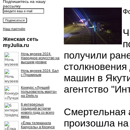
Подпишитесь на нашу
рассылку
Фо
Наш партнёр
Ч
Женская сеть
п
myJulia.ru
получили ране
Ночь музеев 2024.
Народное искусство на
высшем уровне
столкновения 
Ночь музеев 2024. Бал
машин в Якути
с Пушкиным
агентство "Ин
Конкурс «Лучший
пользователь марта»
на Diets.ru
6 интересных
Смертельная 
традиций встречи
нового года со всего
мира
произошла на
«Ёлка телеканала
Карусель» в Крокусе