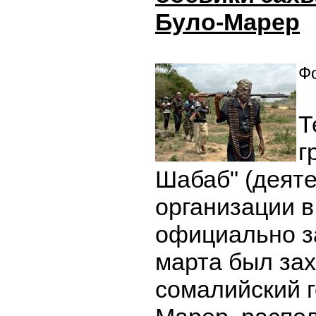
Було-Марер
Фо
Т
г
Шабаб" (деят
организации в
официально з
марта был за
сомалийский г