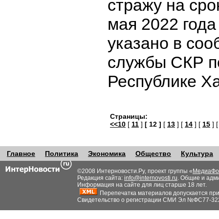
стражу на сро
мая 2022 года
указано в соо
службы СКР п
Республике Х
Страницы:
<<10
[
11
]
[ 12 ]
[
13
] [
14
] [
15
] 
Главное
Политика
Экономика
Общество
Культура
©2008 Интерновости.Ру, проект группы «
МедиаФо
Редакция сайта:
info@internovosti.ru
. Общие и адм
Информация на сайте для лиц старше 18 лет.
Перепечатка материалов допускается при н
Свидетельство о регистрации СМИ Эл №ФС77-32