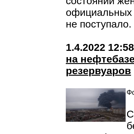
состоянии же
официальных 
не поступало.
1.4.2022 12:58
на нефтебазе
резервуаров
Фо
С
б