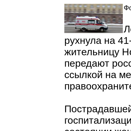
Фо
Л
рухнула на 4
жительницу Н
передают рос
ссылкой на м
правоохранит
Пострадавшей
госпитализаци