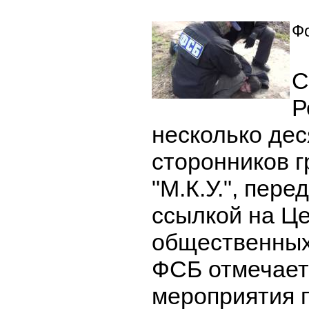
Фо
С
Р
несколько дес
сторонников г
"М.К.У.", пер
ссылкой на Ц
общественных
ФСБ отмечает
мероприятия 