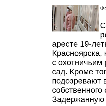
Фо
С
р
аресте 19-ле
Красноярска,
с охотничьим 
сад. Кроме то
подозревают 
собственного 
Задержанную 