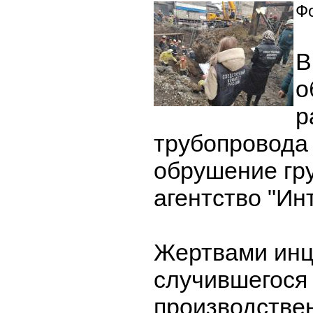
Фо
В
о
р
трубопровода
обрушение гр
агентство "Ин
Жертвами инц
случившегося
производстве