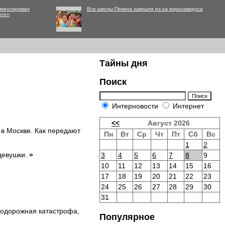
мментировал
Все школы Пекина закрыли из-за коронавируса
нте»
Тайны дня
Поиск
Интерновости
Интернет
<<
Август 2026
 в Москве. Как передают
Пн
Вт
Ср
Чт
Пт
Сб
Вс
1
2
девушки.
»
3
4
5
6
7
8
9
10
11
12
13
14
15
16
17
18
19
20
21
22
23
24
25
26
27
28
29
30
31
нодорожная катастрофа,
Популярное