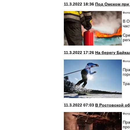
11.3.2022 18:36
Под Омском при 
Фото:
В О
час
Сре
рег
11.3.2022 17:26
На берегу Байка
Фото:
Пра
гор
Тра
11.3.2022 07:03
В Ростовской об
Фото
Пра
про