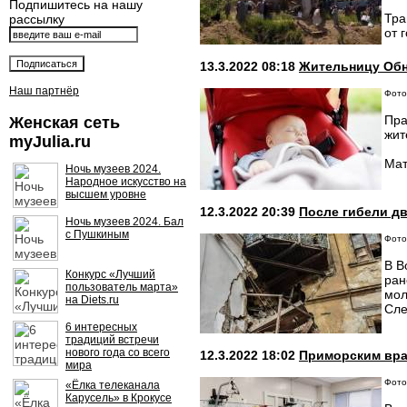
Подпишитесь на нашу
Тра
рассылку
от 
13.3.2022 08:18
Жительницу Обн
Наш партнёр
Фото
Пра
Женская сеть
жит
myJulia.ru
Мат
Ночь музеев 2024.
Народное искусство на
высшем уровне
12.3.2022 20:39
После гибели д
Ночь музеев 2024. Бал
с Пушкиным
Фото
В В
Конкурс «Лучший
ран
пользователь марта»
мол
на Diets.ru
Сле
6 интересных
традиций встречи
нового года со всего
12.3.2022 18:02
Приморским вра
мира
Фото
«Ёлка телеканала
Карусель» в Крокусе