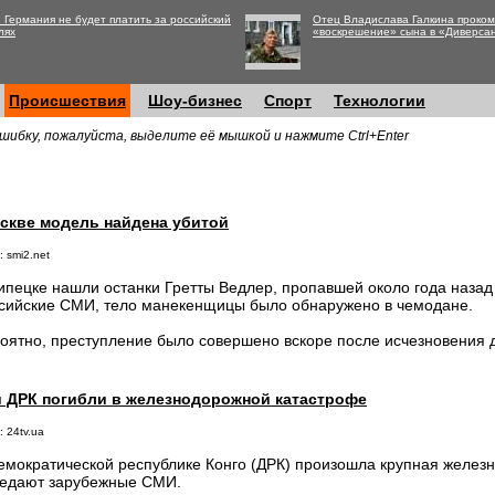
 Германия не будет платить за российский
Отец Владислава Галкина проко
лях
«воскрешение» сына в «Диверса
Происшествия
Шоу-бизнес
Спорт
Технологии
шибку, пожалуйста, выделите её мышкой и нажмите Ctrl+Enter
скве модель найдена убитой
 smi2.net
ипецке нашли останки Гретты Ведлер, пропавшей около года назад
сийские СМИ, тело манекенщицы было обнаружено в чемодане.
оятно, преступление было совершено вскоре после исчезновения 
й ДРК погибли в железнодорожной катастрофе
 24tv.ua
емократической республике Конго (ДРК) произошла крупная желез
едают зарубежные СМИ.