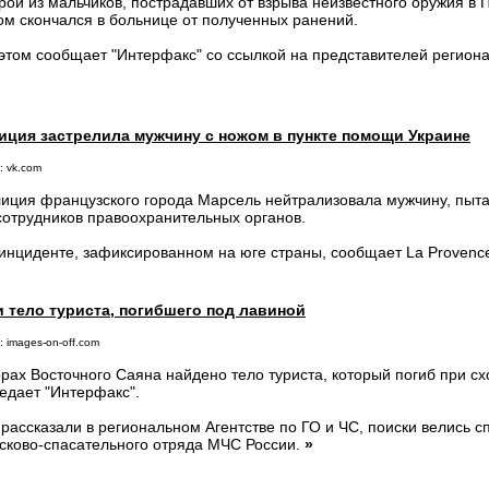
рой из мальчиков, пострадавших от взрыва неизвестного оружия в 
ом скончался в больнице от полученных ранений.
этом сообщает "Интерфакс" со ссылкой на представителей регион
иция застрелила мужчину с ножом в пункте помощи Украине
: vk.com
иция французского города Марсель нейтрализовала мужчину, пыта
сотрудников правоохранительных органов.
инциденте, зафиксированном на юге страны, сообщает La Provenc
 тело туриста, погибшего под лавиной
: images-on-off.com
орах Восточного Саяна найдено тело туриста, который погиб при с
едает "Интерфакс".
 рассказали в региональном Агентстве по ГО и ЧС, поиски велись 
сково-спасательного отряда МЧС России.
»