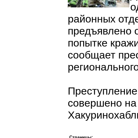
о
районных отд
предъявлено 
попытке кражи
сообщает пре
регионального
Преступление
совершено на
Хакуринохабл
Страницы: