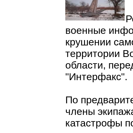
Р
военные инфо
крушении сам
территории В
области, пере
"Интерфакс".
По предварит
члены экипажа
катастрофы п