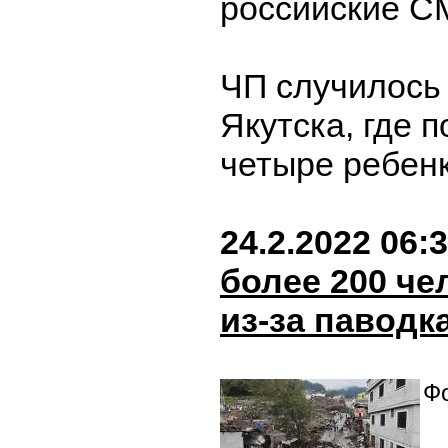
российские С
ЧП случилось 
Якутска, где 
четыре ребен
24.2.2022 06:
более 200 че
из-за паводк
Фо