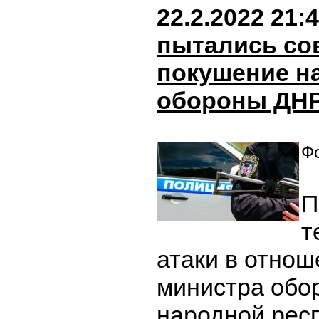
22.2.2022 21:
пытались со
покушение на
обороны ДН
Фо
П
т
атаки в отно
министра обо
народной рес