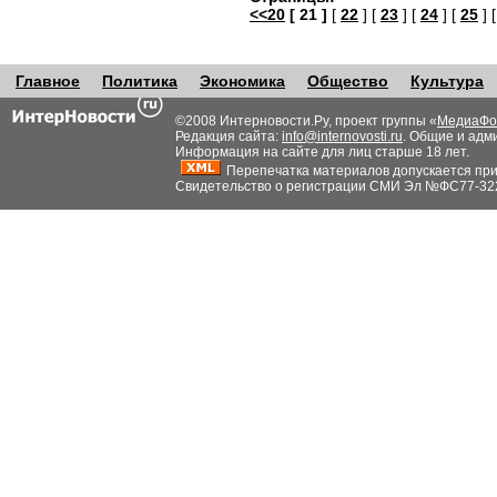
<<20
[ 21 ]
[
22
] [
23
] [
24
] [
25
] 
Главное
Политика
Экономика
Общество
Культура
©2008 Интерновости.Ру, проект группы «
МедиаФо
Редакция сайта:
info@internovosti.ru
. Общие и адм
Информация на сайте для лиц старше 18 лет.
Перепечатка материалов допускается при н
Свидетельство о регистрации СМИ Эл №ФС77-32