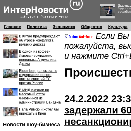
Линднер:
будет пл
российск
Главное
Политика
Экономика
Общество
Культура
Если Вы
В Китае предупреждают
об угрозе конфликта
пожалуйста, вы
великих держав
В одной из кофеен
и нажмите Ctrl+
Львова неожиданно
появилась Анджелина
Джоли
Происшес
Bloomberg рассказал о
содержании нового
пакета санкций ЕС
против России
В МИД указали на
массовый отток
24.2.2022 23:
чиновников из
администрации Байдена
задержали 60
Папа Римский хотел бы
приехать в Киев
несанкциони
Новости шоу-бизнеса