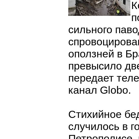
К
п
сильного паво
спровоцирова
оползней в Б
превысило две
передает тел
канал Globo.
Стихийное бе
случилось в г
Петрополисе, 