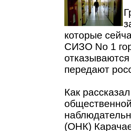
Г
з
которые сейча
СИЗО No 1 го
отказываются
передают рос
Как рассказал
общественно
наблюдательн
(ОНК) Карача