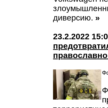
злоумышленни
диверсию.
»
23.2.2022 15:
предотвратил
православно
Фо
Ф
п