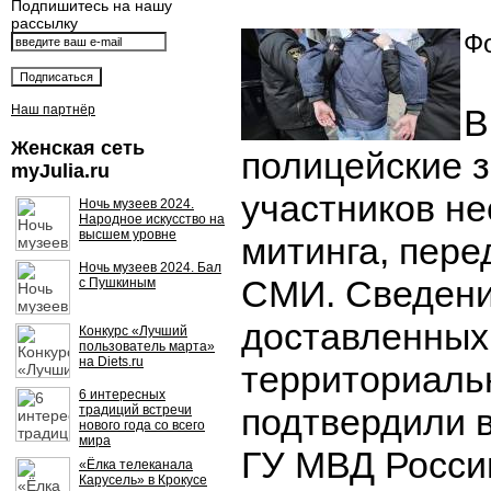
Подпишитесь на нашу
рассылку
Фо
Наш партнёр
В
Женская сеть
полицейские 
myJulia.ru
участников не
Ночь музеев 2024.
Народное искусство на
высшем уровне
митинга, пере
Ночь музеев 2024. Бал
СМИ. Сведени
с Пушкиным
доставленных
Конкурс «Лучший
пользователь марта»
на Diets.ru
территориаль
6 интересных
подтвердили 
традиций встречи
нового года со всего
мира
ГУ МВД России
«Ёлка телеканала
Карусель» в Крокусе