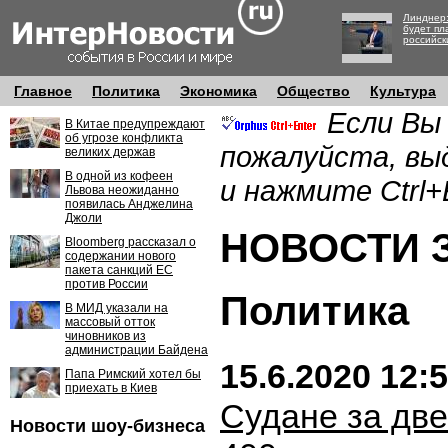
Линднер:
будет пл
российск
Главное
Политика
Экономика
Общество
Культура
Если Вы
В Китае предупреждают
об угрозе конфликта
пожалуйста, вы
великих держав
В одной из кофеен
и нажмите Ctrl+
Львова неожиданно
появилась Анджелина
Джоли
НОВОСТИ ЗА
Bloomberg рассказал о
содержании нового
пакета санкций ЕС
против России
Политика
В МИД указали на
массовый отток
чиновников из
администрации Байдена
15.6.2020 12:
Папа Римский хотел бы
приехать в Киев
Судане за две
Новости шоу-бизнеса