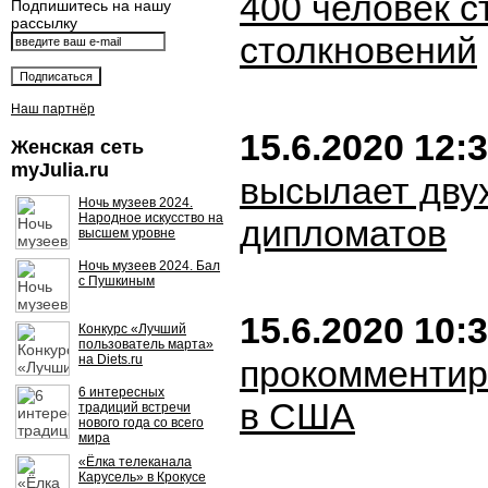
400 человек 
Подпишитесь на нашу
рассылку
столкновений
Наш партнёр
15.6.2020 12:
Женская сеть
myJulia.ru
высылает дву
Ночь музеев 2024.
Народное искусство на
дипломатов
высшем уровне
Ночь музеев 2024. Бал
с Пушкиным
15.6.2020 10:
Конкурс «Лучший
пользователь марта»
на Diets.ru
прокомментир
6 интересных
в США
традиций встречи
нового года со всего
мира
«Ёлка телеканала
Карусель» в Крокусе