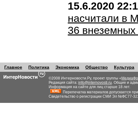
15.6.2020 22:
насчитали в 
36 внеземных
Главное
Политика
Экономика
Общество
Культура
©2008 Интерновости.Ру, проект группы «
МедиаФо
Редакция сайта:
info@internovosti.ru
. Общие и адм
Информация на сайте для лиц старше 18 лет.
Перепечатка материалов допускается при н
Свидетельство о регистрации СМИ Эл №ФС77-32