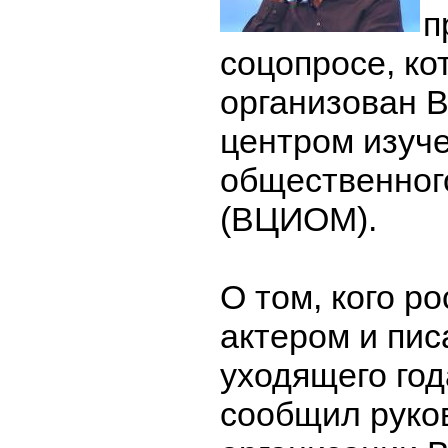
п
соцопросе, к
организован 
центром изуч
общественног
(ВЦИОМ).
О том, кого р
актером и пи
уходящего год
сообщил руко