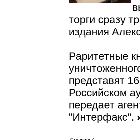
в
торги сразу т
издания Алек
Раритетные кн
уничтоженног
представят 16
Российском а
передает аген
"Интерфакс".
Страницы: