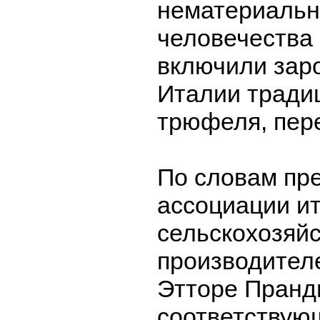
нематериальн
человечеств
включили зар
Италии тради
трюфеля, пер
По словам пр
ассоциации и
сельскохозяй
производителей
Этторе Пранд
соответствую