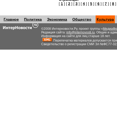
[
1
] [
2
] [
3
] [
4
] [
5
] [
6
] [
7
] [
8
]
Главное
Политика
Экономика
Общество
Культура
©2008 Интерновости.Ру, проект группы «
МедиаФо
Редакция сайта:
info@internovosti.ru
. Общие и адм
Информация на сайте для лиц старше 18 лет.
Перепечатка материалов допускается при н
Свидетельство о регистрации СМИ Эл №ФС77-32