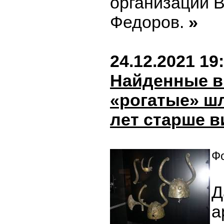
организации 
Федоров.
»
24.12.2021 19
Найденные в
«рогатые» ш
лет старше в
Фо
Д
а