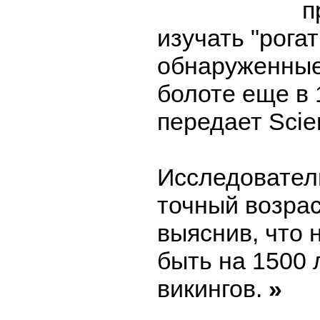
п
изучать "рога
обнаруженные
болоте еще в 
передает Scie
Исследовател
точный возрас
выяснив, что 
быть на 1500 
викингов.
»