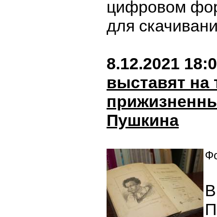
цифровом фор
для скачиван
8.12.2021 18:
выставят на 
прижизненны
Пушкина
Фо
В
П