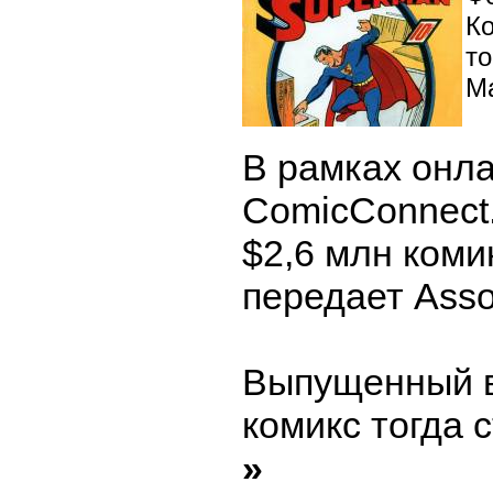
К
т
М
В рамках онл
ComicConnect
$2,6 млн коми
передает Asso
Выпущенный в 
комикс тогда 
»