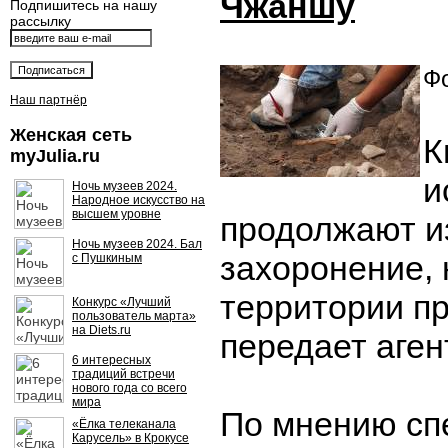
Чжаншу
Подпишитесь на нашу
рассылку
Фо
Наш партнёр
Женская сеть
К
myJulia.ru
и
Ночь музеев 2024.
Народное искусство на
высшем уровне
продолжают и
Ночь музеев 2024. Бал
захоронение,
с Пушкиным
территории п
Конкурс «Лучший
пользователь марта»
на Diets.ru
передает аген
6 интересных
традиций встречи
нового года со всего
мира
По мнению сп
«Ёлка телеканала
Карусель» в Крокусе