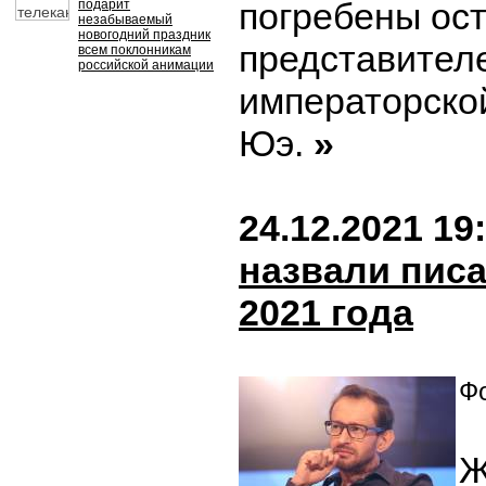
погребены ос
подарит
незабываемый
новогодний праздник
представител
всем поклонникам
российской анимации
императорско
Юэ.
»
24.12.2021 19
назвали писа
2021 года
Фо
Ж