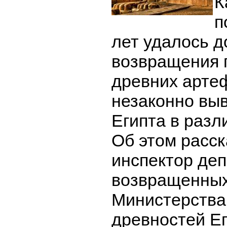
К
п
лет удалось д
возвращения п
древних арте
незаконно вы
Египта в разл
Об этом расск
инспектор де
возвращенных
Министерства
древностей Е