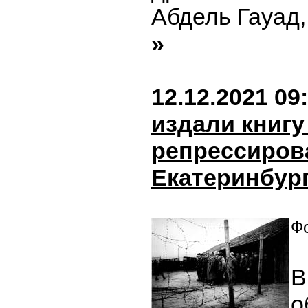
Абдель Гауад,
»
12.12.2021 09
издали книгу
репрессиров
Екатеринбур
Фо
В
о