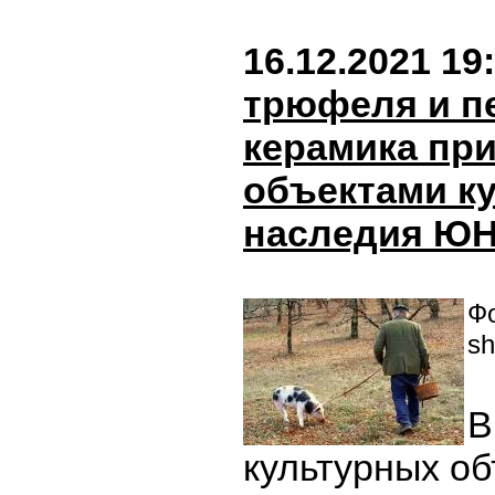
16.12.2021 19
трюфеля и п
керамика пр
объектами к
наследия Ю
Фо
sh
В
культурных об