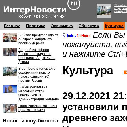
Bloomber
содержан
санкций 
Главное
Политика
Экономика
Общество
Культура
Если Вы
В Китае предупреждают
об угрозе конфликта
пожалуйста, вы
великих держав
В одной из кофеен
и нажмите Ctrl+
Львова неожиданно
появилась Анджелина
Джоли
Культура
Bloomberg рассказал о
содержании нового
пакета санкций ЕС
против России
В МИД указали на
массовый отток
29.12.2021 21
чиновников из
администрации Байдена
установили 
Папа Римский хотел бы
приехать в Киев
древнего зах
Новости шоу-бизнеса