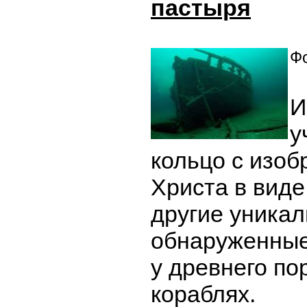
пастыря
Фо
И
у
кольцо с изо
Христа в виде
другие уника
обнаруженные
у древнего по
кораблях.