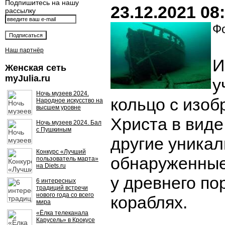
Подпишитесь на нашу
23.12.2021 08
рассылку
Фо
Наш партнёр
И
Женская сеть
myJulia.ru
у
Ночь музеев 2024.
кольцо с изо
Народное искусство на
высшем уровне
Христа в виде
Ночь музеев 2024. Бал
с Пушкиным
другие уника
Конкурс «Лучший
обнаруженные
пользователь марта»
на Diets.ru
у древнего по
6 интересных
традиций встречи
нового года со всего
кораблях.
мира
«Ёлка телеканала
Карусель» в Крокусе