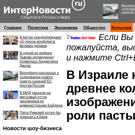
Bloomber
содержан
санкций 
Главное
Политика
Экономика
Общество
Культура
Если Вы
В Китае предупреждают
об угрозе конфликта
пожалуйста, вы
великих держав
В одной из кофеен
и нажмите Ctrl+
Львова неожиданно
появилась Анджелина
Джоли
В Израиле
Bloomberg рассказал о
содержании нового
пакета санкций ЕС
древнее ко
против России
В МИД указали на
массовый отток
изображени
чиновников из
администрации Байдена
роли паст
Папа Римский хотел бы
приехать в Киев
Новости шоу-бизнеса