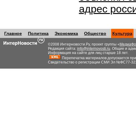
адрес росс
Главное
Политика
Экономика
Общество
Культура
©2008 Интерновости.Ру, проект группы «
МедиаФо
Редакция сайта:
info@internovosti.ru
. Общие и адм
Информация на сайте для лиц старше 18 лет.
Перепечатка материалов допускается при н
Свидетельство о регистрации СМИ Эл №ФС77-32