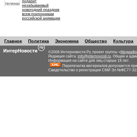
подарит
незабываемый
новогодний праздник
всем поклонникам
российской анимации
Главное
Политика
Экономика
Общество
Культура
©2008 Интерновости.Ру, проект группы «
МедиаФо
Редакция сайта:
info@internovosti.ru
. Общие и адм
Информация на сайте для лиц старше 18 лет.
Перепечатка материалов допускается при н
Свидетельство о регистрации СМИ Эл №ФС77-32