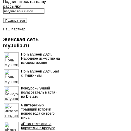
Подпишитесь на нашу
рассылку
Наш партнёр
Женская сеть
myJulia.ru
Ночь музеев 2024.
Народное искусство на
высшем уровне
Ночь музеев 2024. Бал
с Пушкиным
Конкурс «Лучший
пользователь марта»
на Diets.ru
6 интересных
традиций встречи
нового года со всего
мира
«Ёлка телеканала
Карусель» в Крокусе