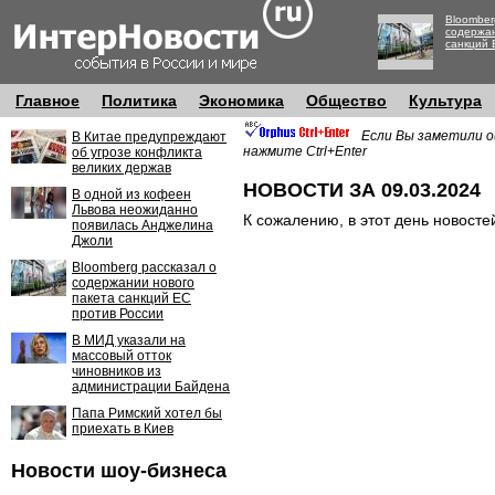
Bloomber
содержан
санкций 
Главное
Политика
Экономика
Общество
Культура
Если Вы заметили о
В Китае предупреждают
нажмите Ctrl+Enter
об угрозе конфликта
великих держав
НОВОСТИ ЗА 09.03.2024
В одной из кофеен
Львова неожиданно
К сожалению, в этот день новосте
появилась Анджелина
Джоли
Bloomberg рассказал о
содержании нового
пакета санкций ЕС
против России
В МИД указали на
массовый отток
чиновников из
администрации Байдена
Папа Римский хотел бы
приехать в Киев
Новости шоу-бизнеса