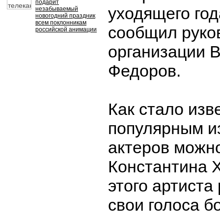
подарит
уходящего год
незабываемый
новогодний праздник
всем поклонникам
сообщил руко
российской анимации
организации 
Федоров.
Как стало изв
популярным и
актеров можно
Константина Х
этого артиста
свои голоса б