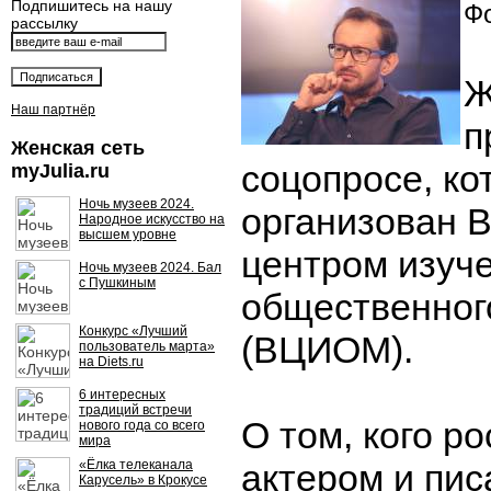
Подпишитесь на нашу
Фо
рассылку
Ж
Наш партнёр
п
Женская сеть
соцопросе, к
myJulia.ru
Ночь музеев 2024.
организован 
Народное искусство на
высшем уровне
центром изуч
Ночь музеев 2024. Бал
с Пушкиным
общественног
Конкурс «Лучший
(ВЦИОМ).
пользователь марта»
на Diets.ru
6 интересных
традиций встречи
О том, кого р
нового года со всего
мира
«Ёлка телеканала
актером и пи
Карусель» в Крокусе