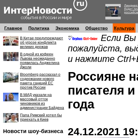
Линднер:
будет пл
российск
Главное
Политика
Экономика
Общество
Культура
Если Вы
В Китае предупреждают
об угрозе конфликта
пожалуйста, вы
великих держав
В одной из кофеен
и нажмите Ctrl+
Львова неожиданно
появилась Анджелина
Джоли
Россияне н
Bloomberg рассказал о
содержании нового
пакета санкций ЕС
писателя и
против России
В МИД указали на
массовый отток
года
чиновников из
администрации Байдена
Папа Римский хотел бы
приехать в Киев
24.12.2021 19
Новости шоу-бизнеса