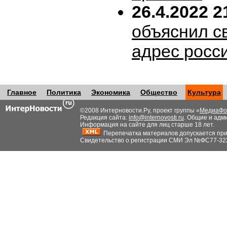
26.4.2022 2
объяснил с
адрес росс
Главное
Политика
Экономика
Общество
Культура
©2008 Интерновости.Ру, проект группы «
МедиаФо
Редакция сайта:
info@internovosti.ru
. Общие и адм
Информация на сайте для лиц старше 18 лет.
Перепечатка материалов допускается при н
Свидетельство о регистрации СМИ Эл №ФС77-32