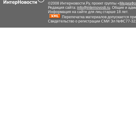
©2008 Интерновости.Ру, проект группы «
МедиаФо
Редакция сайта:
info@internovosti.ru
. Общие и адм
Информация на сайте для лиц старше 18 лет.
Перепечатка материалов допускается при н
Свидетельство о регистрации СМИ Эл №ФС77-32