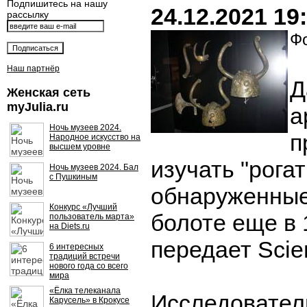
Подпишитесь на нашу
24.12.2021 19
рассылку
Фо
Наш партнёр
Д
Женская сеть
myJulia.ru
а
Ночь музеев 2024.
п
Народное искусство на
высшем уровне
изучать "рога
Ночь музеев 2024. Бал
с Пушкиным
обнаруженные
Конкурс «Лучший
болоте еще в 
пользователь марта»
на Diets.ru
передает Scie
6 интересных
традиций встречи
нового года со всего
мира
«Ёлка телеканала
Исследовател
Карусель» в Крокусе