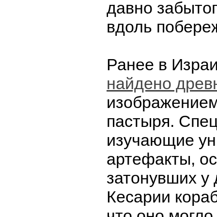
давно забытог
вдоль побере
Ранее в Изра
найдено древ
изображением
пастыря. Спе
изучающие ун
артефакты, о
затонувших у 
Кесарии кораб
что оно могло