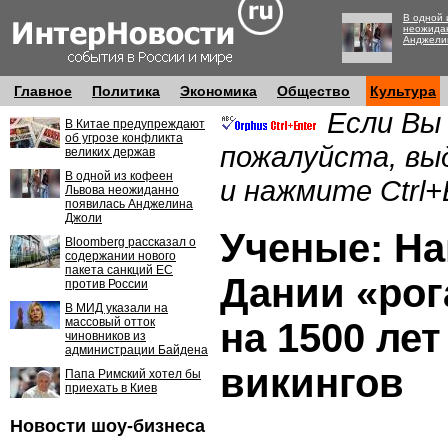
В одной 
неожида
Анджели
Главное
Политика
Экономика
Общество
Культура
Если Вы
В Китае предупреждают
об угрозе конфликта
пожалуйста, вы
великих держав
В одной из кофеен
и нажмите Ctrl+
Львова неожиданно
появилась Анджелина
Джоли
Ученые: Н
Bloomberg рассказал о
содержании нового
пакета санкций ЕС
Дании «ро
против России
В МИД указали на
массовый отток
на 1500 ле
чиновников из
администрации Байдена
викингов
Папа Римский хотел бы
приехать в Киев
Новости шоу-бизнеса