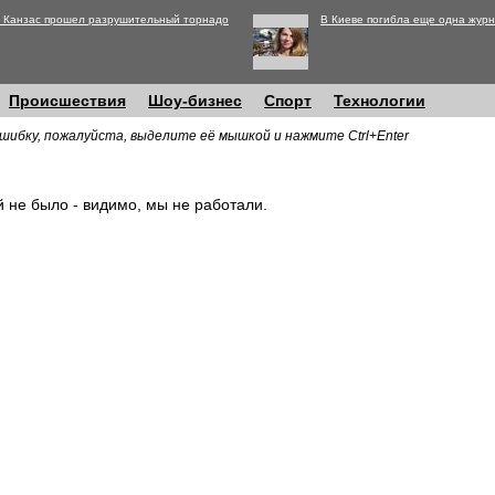
 Канзас прошел разрушительный торнадо
В Киеве погибла еще одна журн
Происшествия
Шоу-бизнес
Спорт
Технологии
шибку, пожалуйста, выделите её мышкой и нажмите Ctrl+Enter
й не было - видимо, мы не работали.