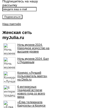
Подпишитесь на нашу
рассылку
Наш партнёр
Женская сеть
myJulia.ru
Ночь музеев 2024.
Народное искусство на
высшем уровне
Ночь музеев 2024. Бал
с Пушкиным
Конкурс «Лучший
пользователь марта»
на Diets.ru
6 интересных
традиций встречи
нового года со всего
мира
«Ёлка телеканала
Карусель» в Крокусе