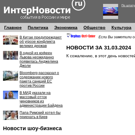
По штату
Главное
Политика
Экономика
Общество
Культура
Если Вы заметили о
В Китае предупреждают
об угрозе конфликта
великих держав
НОВОСТИ ЗА 31.03.2024
В одной из кофеен
К сожалению, в этот день новосте
Львова неожиданно
появилась Анджелина
Джоли
Bloomberg рассказал о
содержании нового
пакета санкций ЕС
против России
В МИД указали на
массовый отток
чиновников из
администрации Байдена
Папа Римский хотел бы
приехать в Киев
Новости шоу-бизнеса