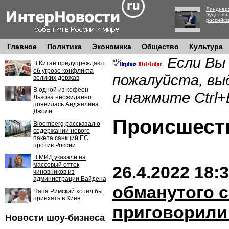
Линднер:
будет пл
российск
Главное
Политика
Экономика
Общество
Культура
Если Вы
В Китае предупреждают
об угрозе конфликта
пожалуйста, вы
великих держав
В одной из кофеен
и нажмите Ctrl+
Львова неожиданно
появилась Анджелина
Джоли
Происшес
Bloomberg рассказал о
содержании нового
пакета санкций ЕС
против России
В МИД указали на
массовый отток
26.4.2022 18:
чиновников из
администрации Байдена
обманутого 
Папа Римский хотел бы
приехать в Киев
приговорили 
Новости шоу-бизнеса