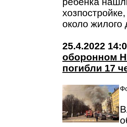
ребенка нашл
хозпостройке
около жилого
25.4.2022 14:
оборонном Н
погибли 17 ч
Фо
В
о