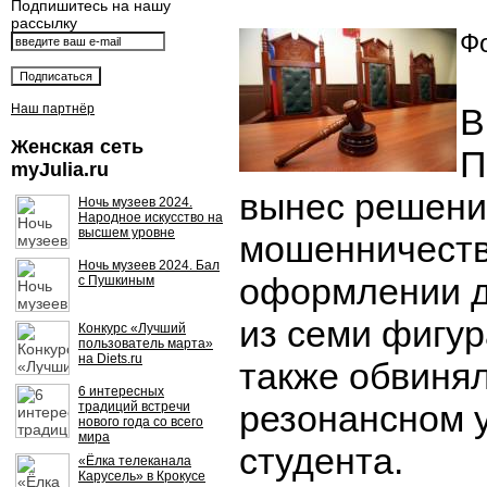
Подпишитесь на нашу
рассылку
Фо
Наш партнёр
В
Женская сеть
П
myJulia.ru
вынес решени
Ночь музеев 2024.
Народное искусство на
высшем уровне
мошенничеств
Ночь музеев 2024. Бал
оформлении д
с Пушкиным
из семи фигур
Конкурс «Лучший
пользователь марта»
на Diets.ru
также обвинял
6 интересных
резонансном 
традиций встречи
нового года со всего
мира
студента.
«Ёлка телеканала
Карусель» в Крокусе