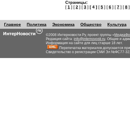
Страницы:
[
1
] [
2
] [
3
]
[ 4 ]
[
5
] [
6
] [
7
] [
8
]
Главное
Политика
Экономика
Общество
Культура
©2008 Интерновости.Ру, проект группы «
МедиаФо
Редакция сайта:
info@internovosti.ru
. Общие и адм
Информация на сайте для лиц старше 18 лет.
Перепечатка материалов допускается при н
Свидетельство о регистрации СМИ Эл №ФС77-32