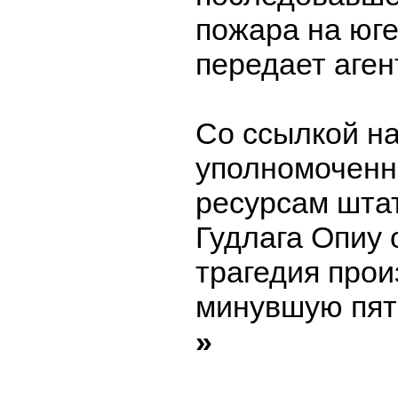
пожара на юге
передает аген
Со ссылкой н
уполномоченн
ресурсам шта
Гудлага Опиу 
трагедия про
минувшую пятн
»