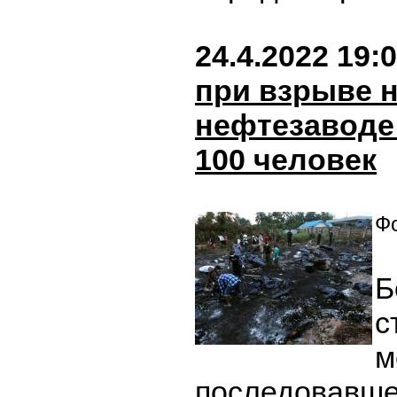
24.4.2022 19:
при взрыве 
нефтезаводе
100 человек
Фо
Б
с
м
последовавше