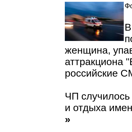
Фо
В
п
женщина, упа
аттракциона "
российские С
ЧП случилось 
и отдыха име
»