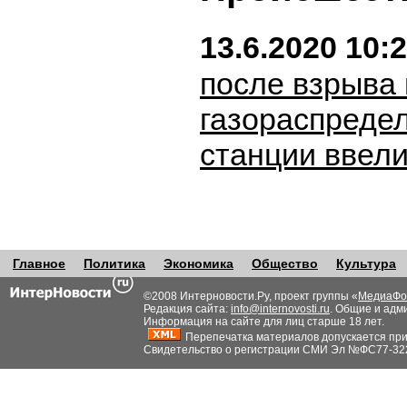
13.6.2020 10:
после взрыва 
газораспреде
станции ввел
Главное
Политика
Экономика
Общество
Культура
©2008 Интерновости.Ру, проект группы «
МедиаФо
Редакция сайта:
info@internovosti.ru
. Общие и адм
Информация на сайте для лиц старше 18 лет.
Перепечатка материалов допускается при н
Свидетельство о регистрации СМИ Эл №ФС77-32