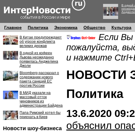
В одной 
неожида
Анджели
Главное
Политика
Экономика
Общество
Культура
Если Вы
В Китае предупреждают
об угрозе конфликта
пожалуйста, вы
великих держав
В одной из кофеен
и нажмите Ctrl+
Львова неожиданно
появилась Анджелина
Джоли
НОВОСТИ ЗА
Bloomberg рассказал о
содержании нового
пакета санкций ЕС
против России
Политика
В МИД указали на
массовый отток
чиновников из
администрации Байдена
13.6.2020 09:
Папа Римский хотел бы
приехать в Киев
объяснил опа
Новости шоу-бизнеса