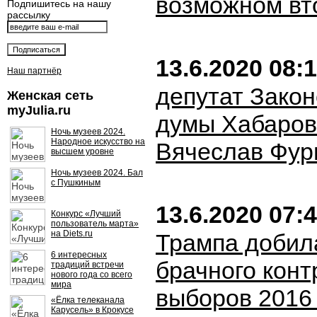
возможном в
Подпишитесь на нашу
рассылку
13.6.2020 08:
Наш партнёр
депутат Зако
Женская сеть
myJulia.ru
думы Хабаров
Ночь музеев 2024.
Народное искусство на
Вячеслав Фур
высшем уровне
Ночь музеев 2024. Бал
с Пушкиным
13.6.2020 07:
Конкурс «Лучший
пользователь марта»
на Diets.ru
Трампа добил
6 интересных
брачного конт
традиций встречи
нового года со всего
мира
выборов 2016 
«Ёлка телеканала
Карусель» в Крокусе