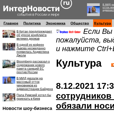
В МИД ук
отток чи
админис
Главное
Политика
Экономика
Общество
Культура
Если Вы
В Китае предупреждают
об угрозе конфликта
пожалуйста, вы
великих держав
В одной из кофеен
и нажмите Ctrl+
Львова неожиданно
появилась Анджелина
Джоли
Культура
Bloomberg рассказал о
содержании нового
пакета санкций ЕС
против России
В МИД указали на
массовый отток
8.12.2021 17:
чиновников из
администрации Байдена
сотрудников
Папа Римский хотел бы
приехать в Киев
обязали нос
Новости шоу-бизнеса