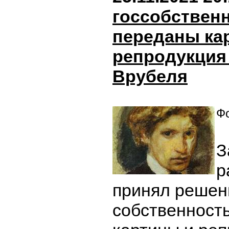
госсобствен
переданы ка
репродукция
Врубеля
Фо
З
р
принял решен
собственность