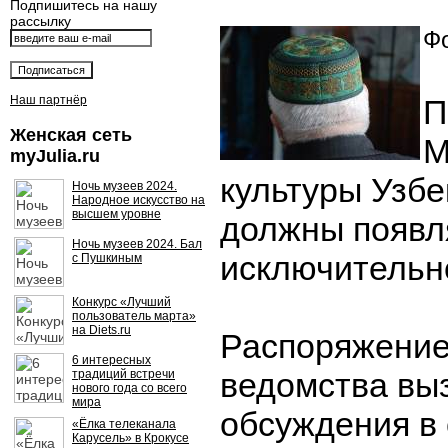
Подпишитесь на нашу
рассылку
Фо
Наш партнёр
П
Женская сеть
М
myJulia.ru
культуры Узбе
Ночь музеев 2024.
Народное искусство на
высшем уровне
должны появл
Ночь музеев 2024. Бал
исключительно
с Пушкиным
Конкурс «Лучший
пользователь марта»
на Diets.ru
Распоряжение
6 интересных
ведомства вы
традиций встречи
нового года со всего
мира
обсуждения в
«Ёлка телеканала
Карусель» в Крокусе