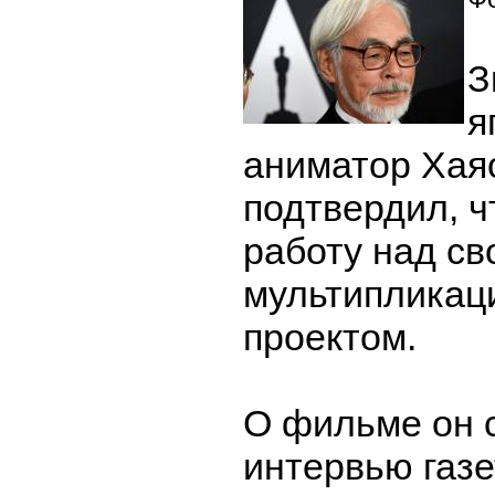
З
я
аниматор Хая
подтвердил, ч
работу над с
мультиплика
проектом.
О фильме он 
интервью газе