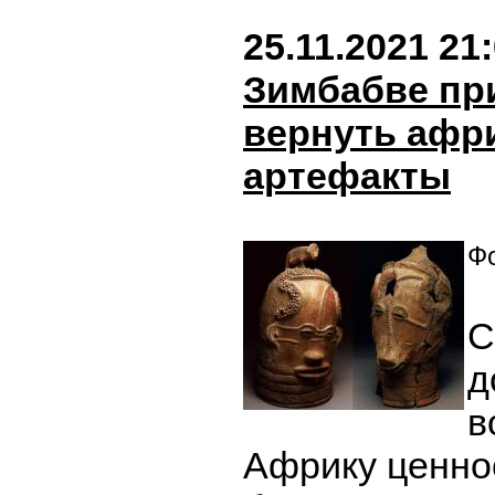
25.11.2021 21
Зимбабве пр
вернуть афр
артефакты
Фо
С
д
в
Африку ценно