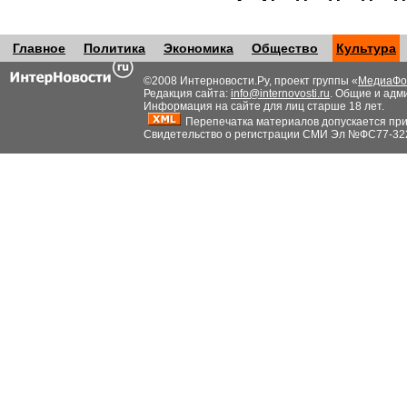
Главное
Политика
Экономика
Общество
Культура
©2008 Интерновости.Ру, проект группы «
МедиаФо
Редакция сайта:
info@internovosti.ru
. Общие и адм
Информация на сайте для лиц старше 18 лет.
Перепечатка материалов допускается при н
Свидетельство о регистрации СМИ Эл №ФС77-32