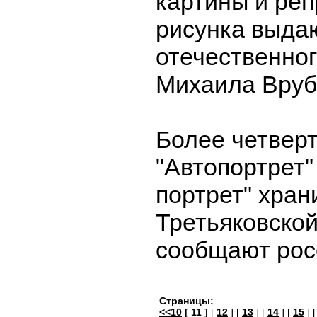
картины и реп
рисунка выда
отечественно
Михаила Вруб
Более четверт
"Автопортрет"
портрет" хран
Третьяковской
сообщают рос
Страницы:
<<10
[ 11 ]
[
12
] [
13
] [
14
] [
15
] 