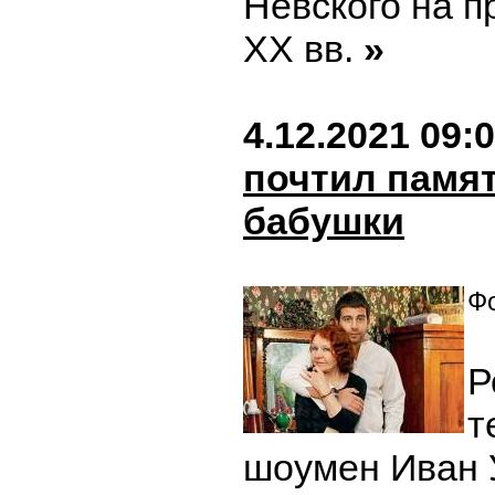
Невского на п
ХХ вв.
»
4.12.2021 09:
почтил памя
бабушки
Фо
Р
т
шоумен Иван 