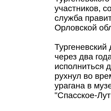
участников, с
служба прави
Орловской об
Тургеневский 
через два год
исполниться д
рухнул во вре
урагана в муз
"Спасское-Лу