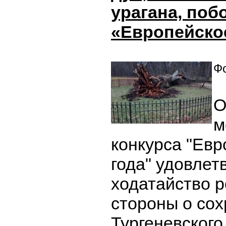
урагана, поб
«Европейско
Фо
О
м
конкурса "Евр
года" удовлет
ходатайство 
стороны о со
Тургеневского