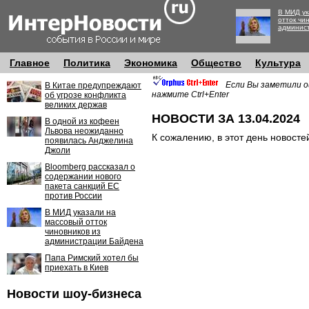
В МИД ук
отток чи
админис
Главное
Политика
Экономика
Общество
Культура
Если Вы заметили о
В Китае предупреждают
нажмите Ctrl+Enter
об угрозе конфликта
великих держав
НОВОСТИ ЗА 13.04.2024
В одной из кофеен
Львова неожиданно
К сожалению, в этот день новосте
появилась Анджелина
Джоли
Bloomberg рассказал о
содержании нового
пакета санкций ЕС
против России
В МИД указали на
массовый отток
чиновников из
администрации Байдена
Папа Римский хотел бы
приехать в Киев
Новости шоу-бизнеса