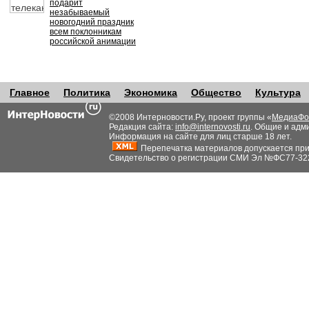
подарит
незабываемый
новогодний праздник
всем поклонникам
российской анимации
Главное
Политика
Экономика
Общество
Культура
©2008 Интерновости.Ру, проект группы «
МедиаФо
Редакция сайта:
info@internovosti.ru
. Общие и адм
Информация на сайте для лиц старше 18 лет.
Перепечатка материалов допускается при н
Свидетельство о регистрации СМИ Эл №ФС77-32