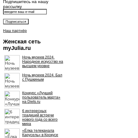
Подпишитесь на нашу
рассылку
Наш партнёр
Женская сеть
myJulia.ru
Ночь музеев 2024.
Народное искусство на
высшем уровне
Ночь музеев 2024. Бал
с Пушкиным
Конкурс «Лучший
пользователь марта»
на Diets.ru
6 интересных
традиций встречи
нового года со всего
мира
«Ёлка телеканала
Карусель» в Крокусе