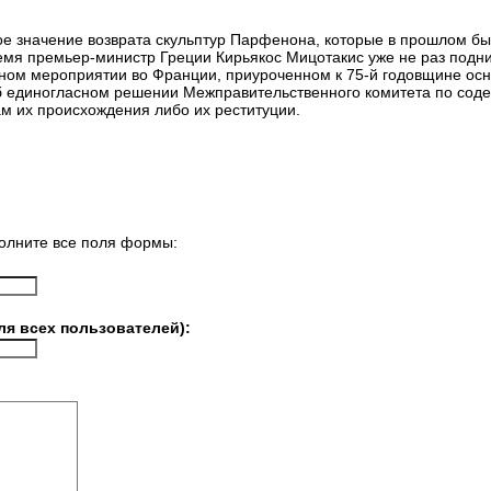
е значение возврата скульптур Парфенона, которые в прошлом бы
мя премьер-министр Греции Кирьякос Мицотакис уже не раз подни
льном мероприятии во Франции, приуроченном к 75-й годовщине о
 единогласном решении Межправительственного комитета по сод
ам их происхождения либо их реституции.
олните все поля формы:
ля всех пользователей):