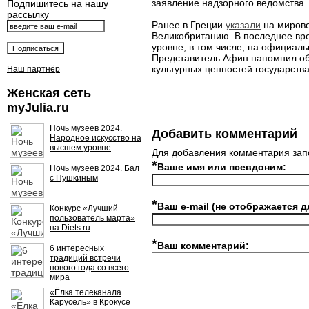
заявление надзорного ведомства.
Подпишитесь на нашу
рассылку
Ранее в Греции
указали
на мирово
Великобританию. В последнее вре
уровне, в том числе, на официа
Представитель Афин напомнил об
культурных ценностей государств
Наш партнёр
Женская сеть
myJulia.ru
Ночь музеев 2024.
Добавить комментарий
Народное искусство на
высшем уровне
Для добавления комментария зап
*
Ваше имя или псевдоним:
Ночь музеев 2024. Бал
с Пушкиным
*
Ваш e-mail (не отображается д
Конкурс «Лучший
пользователь марта»
на Diets.ru
*
Ваш комментарий:
6 интересных
традиций встречи
нового года со всего
мира
«Ёлка телеканала
Карусель» в Крокусе