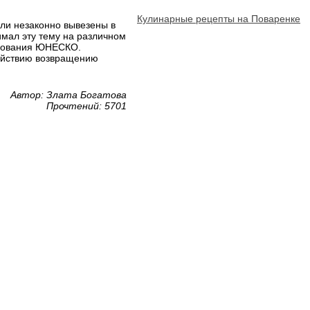
Кулинарные рецепты на Поваренке
ли незаконно вывезены в
мал эту тему на различном
снования ЮНЕСКО.
ействию возвращению
Автор: Злата Богатова
Прочтений: 5701