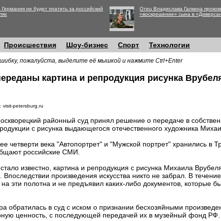
 Германия не будет платить за российский
Отец Владислава Галкина проко
лях
«воскрешение» сына в «Диверса
Происшествия
Шоу-бизнес
Спорт
Технологии
шибку, пожалуйста, выделите её мышкой и нажмите Ctrl+Enter
переданы картина и репродукция рисунка Врубел
 visit-petersburg.ru
оскворецкий районный суд принял решение о передаче в собственн
родукции с рисунка выдающегося отечественного художника Михаи
ее четверти века "Автопортрет" и "Мужской портрет" хранились в Т
бщают российские СМИ.
 стало известно, картина и репродукция с рисунка Михаила Врубе
 Впоследствии произведения искусства никто не забрал. В течение
 на эти полотна и не предъявил каких-либо документов, которые б
ра обратилась в суд с иском о признании бесхозяйными произведен
ную ценность, с последующей передачей их в музейный фонд РФ.