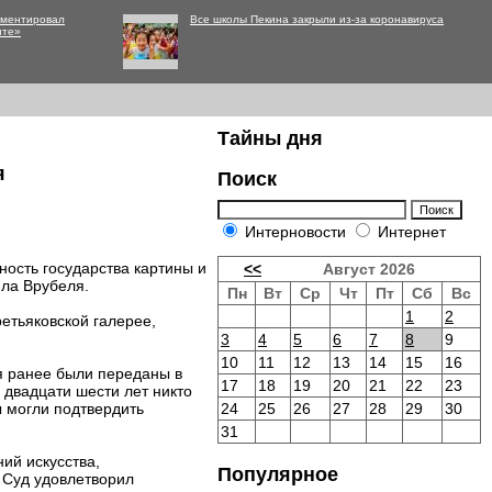
мментировал
Все школы Пекина закрыли из-за коронавируса
нте»
Тайны дня
я
Поиск
Интерновости
Интернет
ость государства картины и
<<
Август 2026
ла Врубеля.
Пн
Вт
Ср
Чт
Пт
Сб
Вс
1
2
ретьяковской галерее,
3
4
5
6
7
8
9
10
11
12
13
14
15
16
ля ранее были переданы в
17
18
19
20
21
22
23
 двадцати шести лет никто
ы могли подтвердить
24
25
26
27
28
29
30
31
ий искусства,
Популярное
 Суд удовлетворил