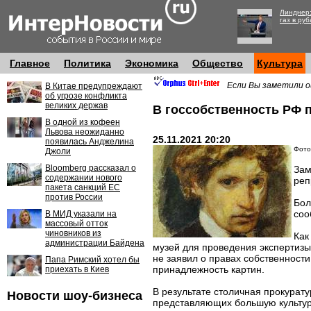
Линднер:
газ в руб
Главное
Политика
Экономика
Общество
Культура
Если Вы заметили о
В Китае предупреждают
об угрозе конфликта
великих держав
В госсобственность РФ 
В одной из кофеен
Львова неожиданно
25.11.2021 20:20
появилась Анджелина
Фото:
Джоли
Bloomberg рассказал о
Зам
содержании нового
реп
пакета санкций ЕС
против России
Бол
соо
В МИД указали на
массовый отток
чиновников из
Как
администрации Байдена
музей для проведения экспертизы.
не заявил о правах собственности
Папа Римский хотел бы
принадлежность картин.
приехать в Киев
В результате столичная прокурату
Новости шоу-бизнеса
представляющих большую культур