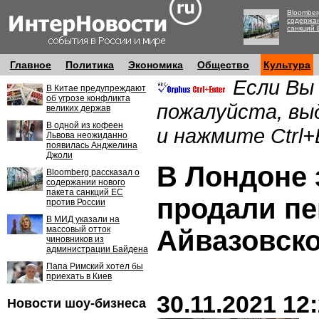
Bloomber
содержан
санкций 
Главное
Политика
Экономика
Общество
Культура
Если Вы
В Китае предупреждают
об угрозе конфликта
пожалуйста, вы
великих держав
В одной из кофеен
и нажмите Ctrl+
Львова неожиданно
появилась Анджелина
Джоли
В Лондоне 
Bloomberg рассказал о
содержании нового
пакета санкций ЕС
продали пе
против России
В МИД указали на
массовый отток
Айвазовско
чиновников из
администрации Байдена
Папа Римский хотел бы
приехать в Киев
30.11.2021 12
Новости шоу-бизнеса