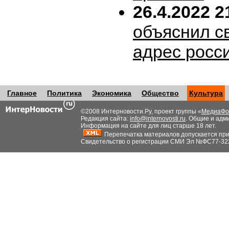
26.4.2022 2
объяснил с
адрес росс
Главное
Политика
Экономика
Общество
Культура
©2008 Интерновости.Ру, проект группы «
МедиаФо
Редакция сайта:
info@internovosti.ru
. Общие и адм
Информация на сайте для лиц старше 18 лет.
Перепечатка материалов допускается при н
Свидетельство о регистрации СМИ Эл №ФС77-32