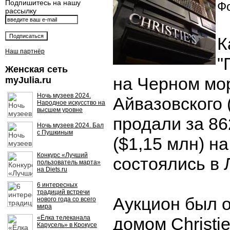
Подпишитесь на нашу
Фо
рассылку
К
Наш партнёр
"
Женская сеть
на Черном мо
myJulia.ru
Ночь музеев 2024.
Айвазовского 
Народное искусство на
высшем уровне
продали за 86
Ночь музеев 2024. Бал
с Пушкиным
($1,15 млн) на
Конкурс «Лучший
состоялись в 
пользователь марта»
на Diets.ru
6 интересных
традиций встречи
Аукцион был 
нового года со всего
мира
«Ёлка телеканала
домом Christi
Карусель» в Крокусе