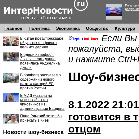
По штату
разруши
Главное
Политика
Экономика
Общество
Культура
Если Вы
В Китае предупреждают
об угрозе конфликта
пожалуйста, вы
великих держав
В одной из кофеен
и нажмите Ctrl+
Львова неожиданно
появилась Анджелина
Джоли
Шоу-бизн
Bloomberg рассказал о
содержании нового
пакета санкций ЕС
против России
В МИД указали на
массовый отток
8.1.2022 21:01
чиновников из
администрации Байдена
готовится в 
Папа Римский хотел бы
приехать в Киев
отцом
Новости шоу-бизнеса