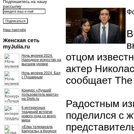
Подпишитесь на нашу
рассылку
Фо
Наш партнёр
В
Женская сеть
в
myJulia.ru
отцом известн
Ночь музеев 2024.
Народное искусство на
высшем уровне
актер Николас
Ночь музеев 2024. Бал
сообщает The
с Пушкиным
Конкурс «Лучший
пользователь марта»
на Diets.ru
Радостным из
6 интересных
поделился с 
традиций встречи
нового года со всего
мира
представител
«Ёлка телеканала
Карусель» в Крокусе