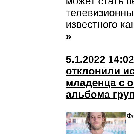
может стать 
телевизионны
известного ка
»
5.1.2022 14:02
отклонили и
младенца с 
альбома груп
Ф