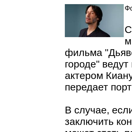
Фо
С
м
фильма "Дьяв
городе" ведут
актером Киан
передает порт
В случае, есл
заключить кон