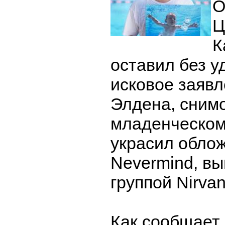
О
Ц
К
оставил без у
исковое заяв
Элдена, снимо
младенческом
украсил обло
Nevermind, в
группой Nirvan
Как сообщает 