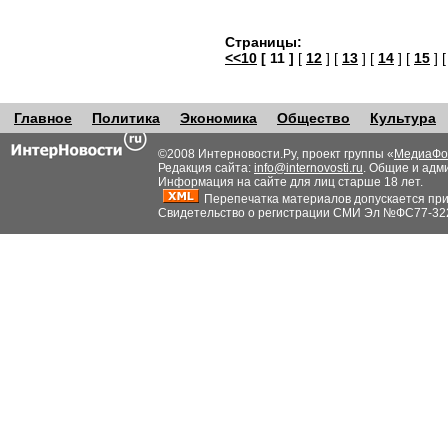
Страницы:
<<10
[ 11 ]
[
12
] [
13
] [
14
] [
15
] 
Главное
Политика
Экономика
Общество
Культура
©2008 Интерновости.Ру, проект группы «
МедиаФо
Редакция сайта:
info@internovosti.ru
. Общие и адм
Информация на сайте для лиц старше 18 лет.
Перепечатка материалов допускается при н
Свидетельство о регистрации СМИ Эл №ФС77-32