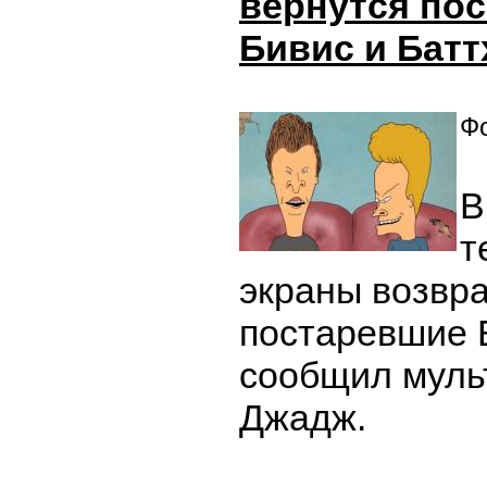
вернутся по
Бивис и Батт
Фо
В
т
экраны возвра
постаревшие Б
сообщил муль
Джадж.