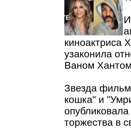
И
а
киноактриса 
узаконила от
Ваном Хантом
Звезда фильм
кошка" и "Умри
опубликовала 
торжества в с