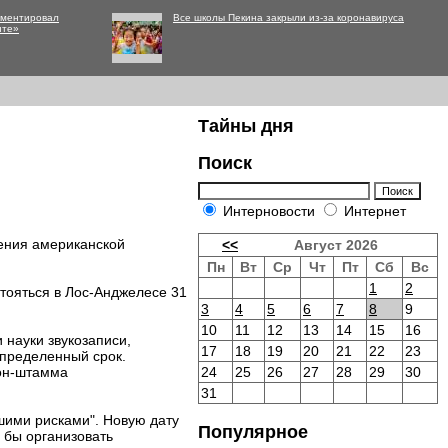
мментировал
Все школы Пекина закрыли из-за коронавируса
нте»
Тайны дня
Поиск
Интерновости
Интернет
ения американской
<<
Август 2026
Пн
Вт
Ср
Чт
Пт
Сб
Вс
1
2
стояться в Лос-Анджелесе 31
3
4
5
6
7
8
9
10
11
12
13
14
15
16
 науки звукозаписи,
17
18
19
20
21
22
23
пределенный срок.
рон-штамма
24
25
26
27
28
29
30
31
шими рисками". Новую дату
Популярное
 бы организовать