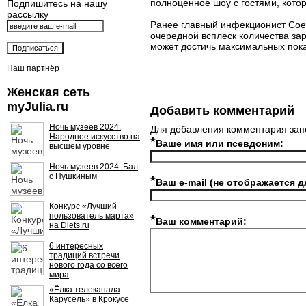
полноценное шоу с гостями, котор
Подпишитесь на нашу
рассылку
Ранее главный инфекционист Со
очередной всплеск количества за
может достичь максимальных показ
Наш партнёр
Женская сеть
myJulia.ru
Добавить комментарий
Ночь музеев 2024.
Для добавления комментария зап
Народное искусство на
*
Ваше имя или псевдоним:
высшем уровне
Ночь музеев 2024. Бал
с Пушкиным
*
Ваш e-mail (не отображается д
Конкурс «Лучший
пользователь марта»
*
Ваш комментарий:
на Diets.ru
6 интересных
традиций встречи
нового года со всего
мира
«Ёлка телеканала
Карусель» в Крокусе