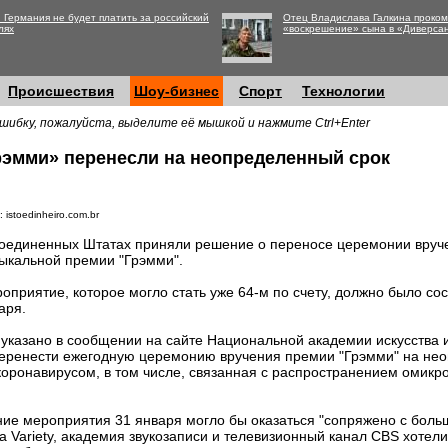
 Германия не будет платить за российский
Отец Владислава Галкина проко
лях
«воскрешение» сына в «Диверса
Происшествия
Шоу-бизнес
Спорт
Технологии
шибку, пожалуйста, выделите её мышкой и нажмите Ctrl+Enter
эмми» перенесли на неопределенный срок
 istoedinheiro.com.br
оединенных Штатах приняли решение о переносе церемонии вруч
ыкальной премии "Грэмми".
оприятие, которое могло стать уже 64-м по счету, должно было со
аря.
 указано в сообщении на сайте Национальной академии искусства и
еренести ежегодную церемонию вручения премии "Грэмми" на нео
 коронавирусом, в том числе, связанная с распространением омик
ие мероприятия 31 января могло бы оказаться "сопряжено с боль
 Variety, академия звукозаписи и телевизионный канал CBS хотели