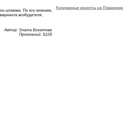
Кулинарные рецепты на Поваренке
он-штамма. По его мнению,
варианта возбудителя,
Автор: Злата Богатова
Прочтений: 5229