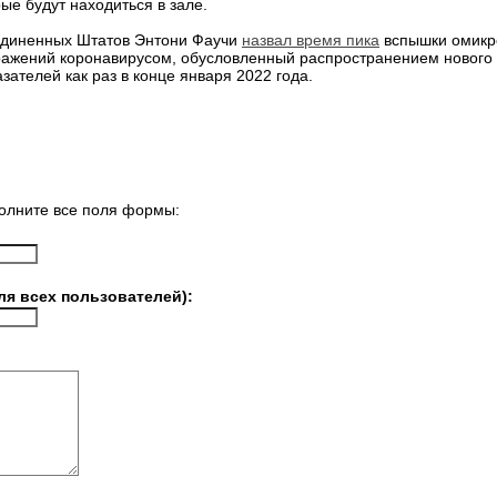
ые будут находиться в зале.
единенных Штатов Энтони Фаучи
назвал время пика
вспышки омикр
ражений коронавирусом, обусловленный распространением нового 
ателей как раз в конце января 2022 года.
олните все поля формы:
ля всех пользователей):