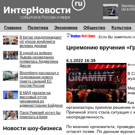
Линднер:
газ в руб
Главное
Политика
Экономика
Общество
Культура
Если Вы заметили о
В Китае предупреждают
об угрозе конфликта
великих держав
Церемонию вручения «Гр
В одной из кофеен
Львова неожиданно
6.1.2022 16:39
появилась Анджелина
Фото:
Джоли
Bloomberg рассказал о
В С
содержании нового
муз
пакета санкций ЕС
против России
Мер
янв
В МИД указали на
массовый отток
чиновников из
Как
администрации Байдена
организаторы приняли решение п
Причиной этого стала ситуация с
Папа Римский хотел бы
неопределенность.
приехать в Киев
По мнению оргкомитета, проведен
Новости шоу-бизнеса
огласят позже. По данным журнала