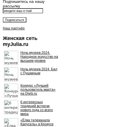
Подпишитесь на нашу
рассылку
Наш партнёр
Женская сеть
myJulia.ru
Ночь музеев 2024.
Народное искусство на
высшем уровне
Ночь музеев 2024. Бал
с Пушкиным
Конкурс «Лучший
пользователь марта»
на Diets.ru
6 интересных
традиций встречи
нового года со всего
мира
«Ёлка телеканала
Карусель» в Крокусе