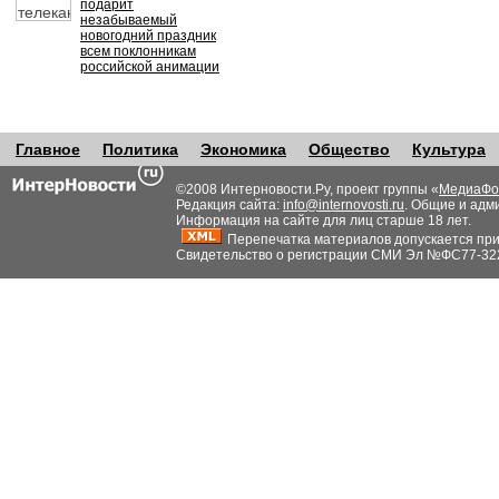
подарит
незабываемый
новогодний праздник
всем поклонникам
российской анимации
Главное
Политика
Экономика
Общество
Культура
©2008 Интерновости.Ру, проект группы «
МедиаФо
Редакция сайта:
info@internovosti.ru
. Общие и адм
Информация на сайте для лиц старше 18 лет.
Перепечатка материалов допускается при н
Свидетельство о регистрации СМИ Эл №ФС77-32