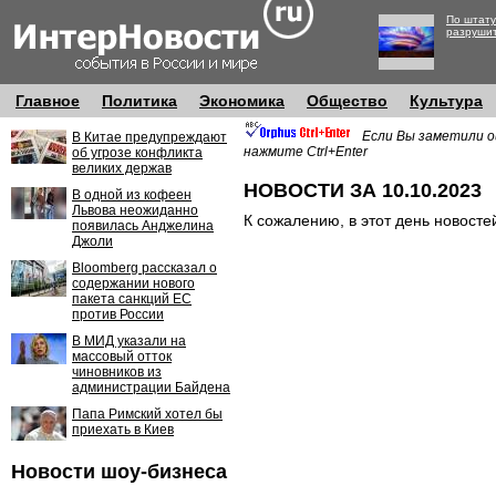
По штату
разруши
Главное
Политика
Экономика
Общество
Культура
Если Вы заметили о
В Китае предупреждают
нажмите Ctrl+Enter
об угрозе конфликта
великих держав
НОВОСТИ ЗА 10.10.2023
В одной из кофеен
Львова неожиданно
К сожалению, в этот день новосте
появилась Анджелина
Джоли
Bloomberg рассказал о
содержании нового
пакета санкций ЕС
против России
В МИД указали на
массовый отток
чиновников из
администрации Байдена
Папа Римский хотел бы
приехать в Киев
Новости шоу-бизнеса