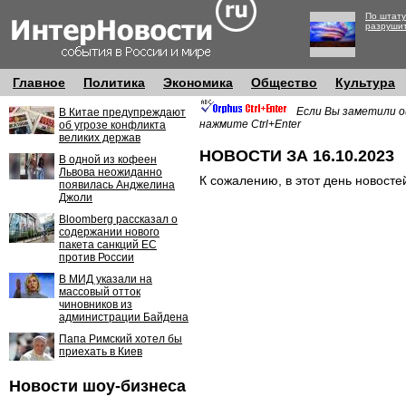
По штату
разруши
Главное
Политика
Экономика
Общество
Культура
Если Вы заметили о
В Китае предупреждают
нажмите Ctrl+Enter
об угрозе конфликта
великих держав
НОВОСТИ ЗА 16.10.2023
В одной из кофеен
Львова неожиданно
К сожалению, в этот день новосте
появилась Анджелина
Джоли
Bloomberg рассказал о
содержании нового
пакета санкций ЕС
против России
В МИД указали на
массовый отток
чиновников из
администрации Байдена
Папа Римский хотел бы
приехать в Киев
Новости шоу-бизнеса