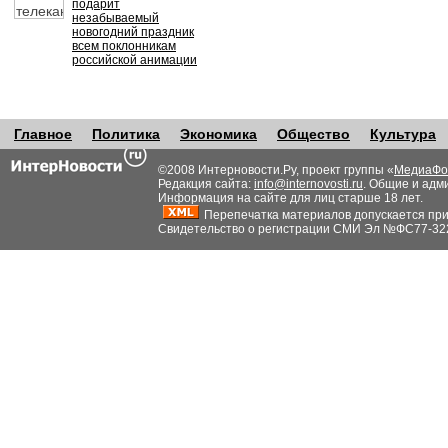
подарит
незабываемый
новогодний праздник
всем поклонникам
российской анимации
Главное
Политика
Экономика
Общество
Культура
©2008 Интерновости.Ру, проект группы «
МедиаФо
Редакция сайта:
info@internovosti.ru
. Общие и адм
Информация на сайте для лиц старше 18 лет.
Перепечатка материалов допускается при н
Свидетельство о регистрации СМИ Эл №ФС77-32