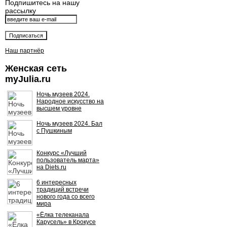
Подпишитесь на нашу
рассылку
Наш партнёр
Женская сеть
myJulia.ru
Ночь музеев 2024.
Народное искусство на
высшем уровне
Ночь музеев 2024. Бал
с Пушкиным
Конкурс «Лучший
пользователь марта»
на Diets.ru
6 интересных
традиций встречи
нового года со всего
мира
«Ёлка телеканала
Карусель» в Крокусе