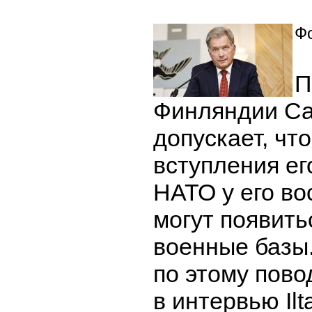
Фо
П
Финляндии Са
допускает, чт
вступления ег
НАТО у его во
могут появить
военные базы
по этому пово
в интервью Il