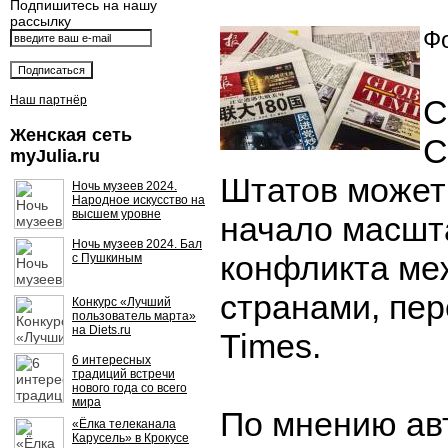
Подпишитесь на нашу
рассылку
Фо
Наш партнёр
С
Женская сеть
С
myJulia.ru
Штатов может
Ночь музеев 2024.
Народное искусство на
высшем уровне
начало масшт
Ночь музеев 2024. Бал
конфликта ме
с Пушкиным
странами, пер
Конкурс «Лучший
пользователь марта»
на Diets.ru
Times.
6 интересных
традиций встречи
нового года со всего
мира
По мнению ав
«Ёлка телеканала
Карусель» в Крокусе