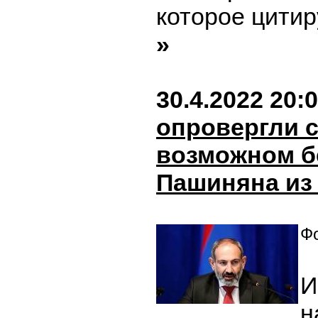
которое цитир
»
30.4.2022 20:
опровергли с
возможном б
Пашиняна из
Фо
И
н