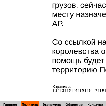
грузов, сейчас
месту назначе
АР.
Со ссылкой н
королевства о
помощь будет
территорию 
Страницы:
[ 1 ]
[
2
] [
3
] [
4
] [
5
] [
6
] [
7
] [
8
]
Главное
Политика
Экономика
Общество
Культура