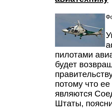
Фо
У
а
пилотами ави
будет возвра
правительству
потому что е
являются Сое
Штаты, поясни