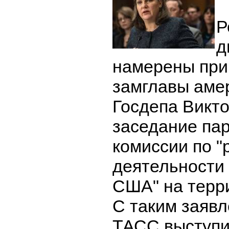
Р
д
намерены при
замглавы аме
Госдепа Викт
заседание па
комиссии по 
деятельности
США" на терр
С таким заявл
ТАСС выступ