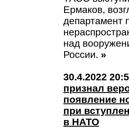
Ермаков, воз
департамент 
нераспростра
над вооруже
России.
»
30.4.2022 20:
признал вер
появление н
при вступле
в НАТО