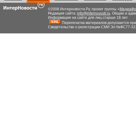
©2008 Интерновости.Ру, проект группы «
МедиаФо
Редакция сайта:
info@internovosti.ru
. Общие и адм
Информация на сайте для лиц старше 18 лет.
Перепечатка материалов допускается при н
Свидетельство о регистрации СМИ Эл №ФС77-32