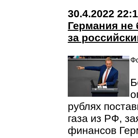
30.4.2022 22:
Германия не 
за российски
Фо
Б
о
рублях постав
газа из РФ, з
финансов Гер