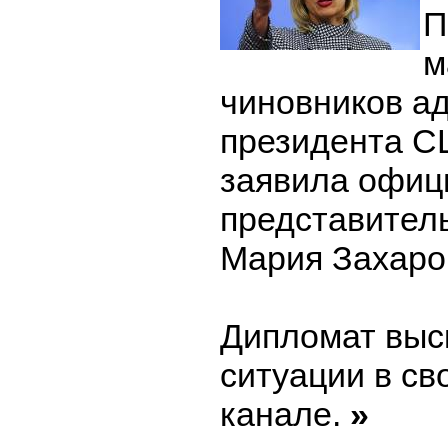
П
м
чиновников а
президента С
заявила офиц
представител
Мария Захаро
Дипломат выс
ситуации в св
канале.
»