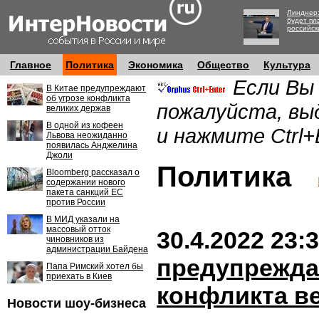
Линднер:
будет пл
российск
Главное
Политика
Экономика
Общество
Культура
Если Вы
В Китае предупреждают
об угрозе конфликта
пожалуйста, вы
великих держав
В одной из кофеен
и нажмите Ctrl+
Львова неожиданно
появилась Анджелина
Джоли
Политика
Bloomberg рассказал о
содержании нового
пакета санкций ЕС
против России
В МИД указали на
массовый отток
30.4.2022 23:
чиновников из
администрации Байдена
предупрежда
Папа Римский хотел бы
приехать в Киев
конфликта в
Новости шоу-бизнеса