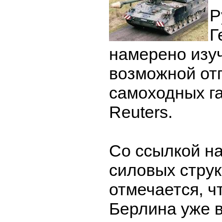
Р
Г
намерено изу
возможной от
самоходных га
Reuters.
Со ссылкой на
силовых стру
отмечается, ч
Берлина уже 