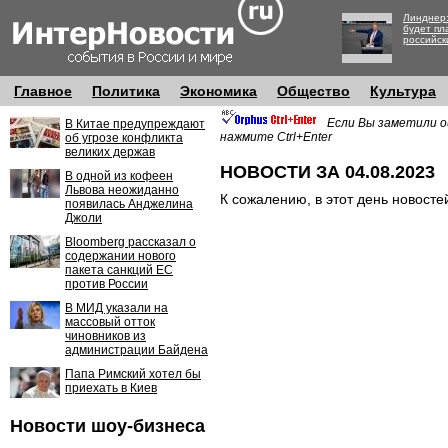
Линднер:
будет пл
российск
Главное
Политика
Экономика
Общество
Культура
Если Вы заметили о
В Китае предупреждают
нажмите Ctrl+Enter
об угрозе конфликта
великих держав
НОВОСТИ ЗА 04.08.2023
В одной из кофеен
Львова неожиданно
К сожалению, в этот день новосте
появилась Анджелина
Джоли
Bloomberg рассказал о
содержании нового
пакета санкций ЕС
против России
В МИД указали на
массовый отток
чиновников из
администрации Байдена
Папа Римский хотел бы
приехать в Киев
Новости шоу-бизнеса