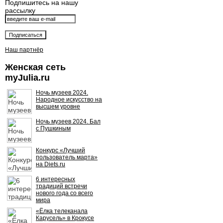
Подпишитесь на нашу
рассылку
Наш партнёр
Женская сеть
myJulia.ru
Ночь музеев 2024.
Народное искусство на
высшем уровне
Ночь музеев 2024. Бал
с Пушкиным
Конкурс «Лучший
пользователь марта»
на Diets.ru
6 интересных
традиций встречи
нового года со всего
мира
«Ёлка телеканала
Карусель» в Крокусе