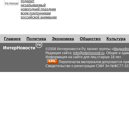
подарит
незабываемый
новогодний праздник
всем поклонникам
российской анимации
Главное
Политика
Экономика
Общество
Культура
©2008 Интерновости.Ру, проект группы «
МедиаФо
Редакция сайта:
info@internovosti.ru
. Общие и адм
Информация на сайте для лиц старше 18 лет.
Перепечатка материалов допускается при н
Свидетельство о регистрации СМИ Эл №ФС77-32