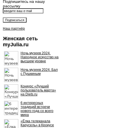
Подпишитесь на нашу
рассылку
Наш партнёр
Женская сеть
myJulia.ru
Ночь музеев 2024.
Народное искусство на
высшем уровне
Ночь музеев 2024. Бал
с Пушкиным
Конкурс «Лучший
пользователь марта»
на Diets.ru
6 интересных
традиций встречи
нового года со всего
мира
«Ёлка телеканала
Карусель» в Крокусе