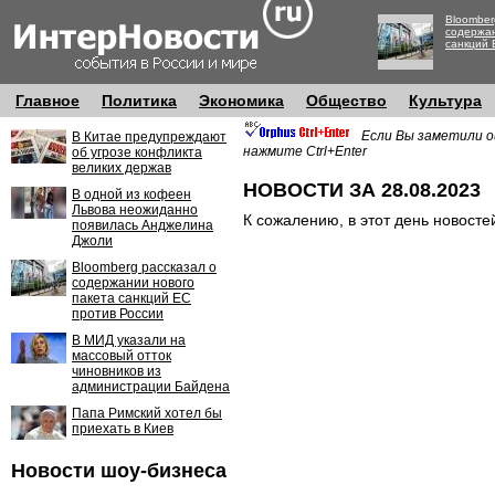
Bloomber
содержан
санкций 
Главное
Политика
Экономика
Общество
Культура
Если Вы заметили о
В Китае предупреждают
нажмите Ctrl+Enter
об угрозе конфликта
великих держав
НОВОСТИ ЗА 28.08.2023
В одной из кофеен
Львова неожиданно
К сожалению, в этот день новосте
появилась Анджелина
Джоли
Bloomberg рассказал о
содержании нового
пакета санкций ЕС
против России
В МИД указали на
массовый отток
чиновников из
администрации Байдена
Папа Римский хотел бы
приехать в Киев
Новости шоу-бизнеса