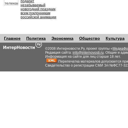
подарит
незабываемый
новогодний праздник
всем поклонникам
российской анимации
Главное
Политика
Экономика
Общество
Культура
©2008 Интерновости.Ру, проект группы «
МедиаФо
Редакция сайта:
info@internovosti.ru
. Общие и адм
Информация на сайте для лиц старше 18 лет.
Перепечатка материалов допускается при н
Свидетельство о регистрации СМИ Эл №ФС77-32