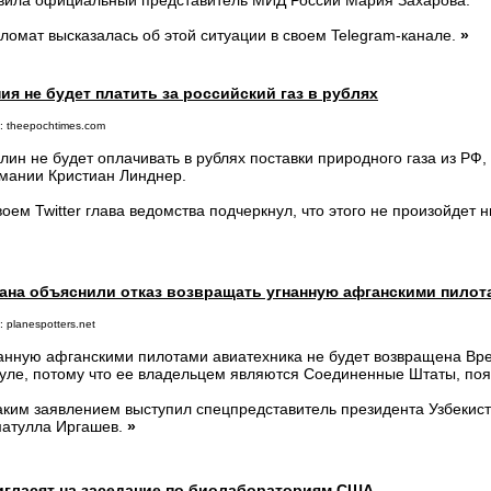
вила официальный представитель МИД России Мария Захарова.
ломат высказалась об этой ситуации в своем Telegram-канале.
»
ия не будет платить за российский газ в рублях
: theepochtimes.com
лин не будет оплачивать в рублях поставки природного газа из РФ
мании Кристиан Линднер.
воем Twitter глава ведомства подчеркнул, что этого не произойдет 
тана объяснили отказ возвращать угнанную афганскими пилот
 planespotters.net
анную афганскими пилотами авиатехника не будет возвращена Вр
уле, потому что ее владельцем являются Соединенные Штаты, поя
аким заявлением выступил спецпредставитель президента Узбекис
атулла Иргашев.
»
игласят на заседание по биолабораториям США