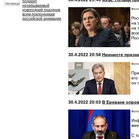
подарит
незабываемый
Фото:
новогодний праздник
всем поклонникам
Рос
российской анимации
на 
на 
воз
Рос
30.4.2022 20:58
Ниинисте призн
Фото
Пре
его
он 
30.4.2022 20:03
В Ереване опро
Фото:
Инф
вме
С т