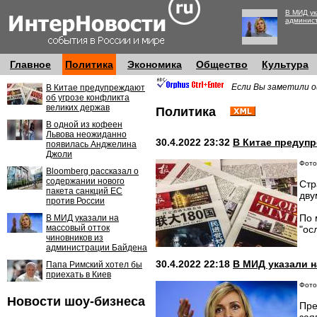
В МИД ук
админис
Главное
Политика
Экономика
Общество
Культура
Если Вы заметили о
В Китае предупреждают
об угрозе конфликта
великих держав
Политика
В одной из кофеен
Львова неожиданно
30.4.2022 23:32
В Китае предуп
появилась Анджелина
Джоли
Фото
Bloomberg рассказал о
содержании нового
Стр
пакета санкций ЕС
дву
против России
По 
В МИД указали на
массовый отток
"ос
чиновников из
администрации Байдена
30.4.2022 22:18
В МИД указали 
Папа Римский хотел бы
приехать в Киев
Фото:
Новости шоу-бизнеса
Пре