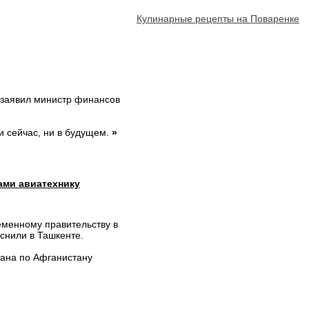
Кулинарные рецепты на Поваренке
, заявил министр финансов
ни сейчас, ни в будущем.
»
ами авиатехнику
еменному правительству в
снили в Ташкенте.
тана по Афганистану