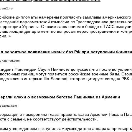
 smi2.net
сийские дипломаты намерены пригласить замглавы американского
заседание парламентской комиссии по "расследованию деятельно
территории Украины. С таким заявлением в беседе с ТАСС выступ
главляющий департамент по вопросам нераспространения и конт
сии.
»
ал вероятное появление новых баз РФ при вступлении Финля
: katehon.com
зидент Финляндии Саули Ниинисте допускает, что после вступления
 восточных границ могут появиться российские военные базы. Сво
поделился в интервью Ilta-Sanomat, которое цитирует сегодня РБК.
вергли слухи о возможном бегстве Пашиняна из Армении
 caviral.com
ормация о намерениях главы правительства Армении Никола Паш
сте с семьей, не соответствуют действительности.
аким утверждением выступил замруководителя аппарата премьер-