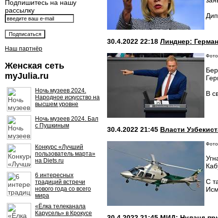
зая
Подпишитесь на нашу
рассылку
Дип
30.4.2022 22:18
Линднер: Герман
Наш партнёр
Фото
Женская сеть
Бер
myJulia.ru
Гер
Ночь музеев 2024.
В с
Народное искусство на
высшем уровне
Ночь музеев 2024. Бал
с Пушкиным
30.4.2022 21:45
Власти Узбекис
Фото:
Конкурс «Лучший
пользователь марта»
Угн
на Diets.ru
Каб
6 интересных
С т
традиций встречи
нового года со всего
Исм
мира
«Ёлка телеканала
Карусель» в Крокусе
30.4.2022 21:45
МИД: Нуланд пр