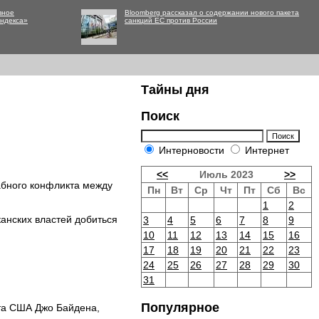
вное
Bloomberg рассказал о содержании нового пакета
Яндекса»
санкций ЕС против России
Тайны дня
Поиск
Интерновости
Интернет
<<
Июль 2023
>>
абного конфликта между
Пн
Вт
Ср
Чт
Пт
Сб
Вс
1
2
анских властей добиться
3
4
5
6
7
8
9
10
11
12
13
14
15
16
17
18
19
20
21
22
23
24
25
26
27
28
29
30
31
Популярное
та США Джо Байдена,