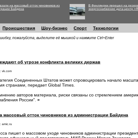
азали на массовый отток чиновников из
В Финляндии перешел на резер
трации Байдена
энергоснабжение дата-центр «
Происшествия
Шоу-бизнес
Спорт
Технологии
шибку, пожалуйста, выделите её мышкой и нажмите Ctrl+Enter
реждают об угрозе конфликта великих держав
: vk.com
атегия Соединенных Штатов может спровоцировать начало масшт
мя странами, передает Global Times.
мнению авторов материала, риски связаны со стремлением америк
лабления России".
»
на массовый отток чиновников из администрации Байдена
 amic.ru
сса пишет о массовом уходе чиновников администрации президен