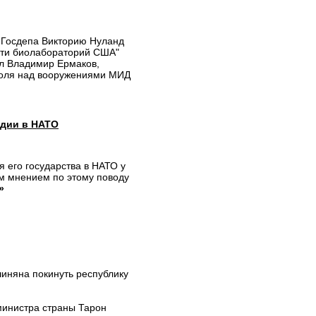
 Госдепа Викторию Нуланд
сти биолабораторий США"
ил Владимир Ермаков,
роля над вооружениями МИД
ндии в НАТО
 его государства в НАТО у
им мнением по этому поводу
»
иняна покинуть республику
министра страны Тарон