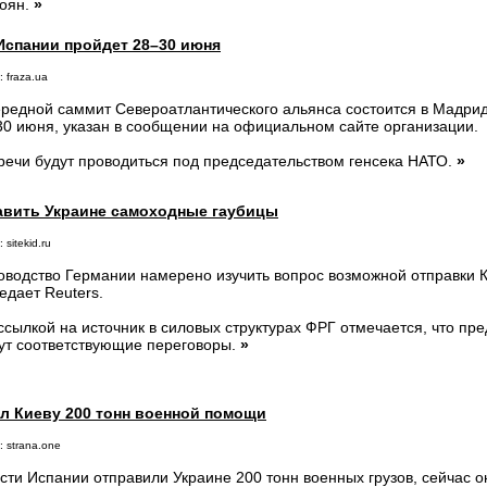
оян.
»
Испании пройдет 28–30 июня
 fraza.ua
редной саммит Североатлантического альянса состоится в Мадриде
30 июня, указан в сообщении на официальном сайте организации.
речи будут проводиться под председательством генсека НАТО.
»
авить Украине самоходные гаубицы
 sitekid.ru
оводство Германии намерено изучить вопрос возможной отправки 
едает Reuters.
ссылкой на источник в силовых структурах ФРГ отмечается, что пр
ут соответствующие переговоры.
»
л Киеву 200 тонн военной помощи
: strana.one
сти Испании отправили Украине 200 тонн военных грузов, сейчас он