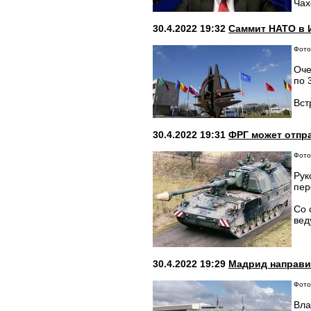
Чах
30.4.2022 19:32
Саммит НАТО в 
Фото:
Оче
по 
Вст
30.4.2022 19:31
ФРГ может отпр
Фото:
Рук
пер
Со 
вед
30.4.2022 19:29
Мадрид направи
Фото
Вла