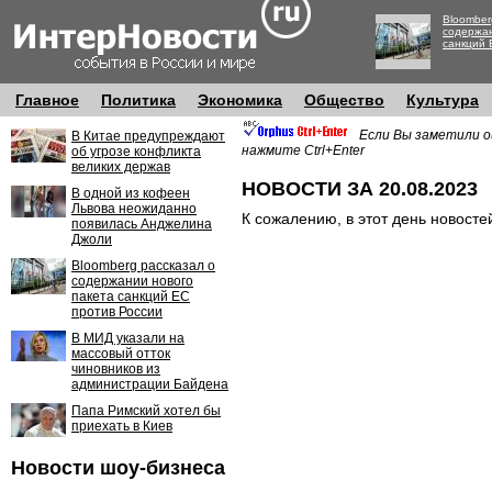
Bloomber
содержан
санкций 
Главное
Политика
Экономика
Общество
Культура
Если Вы заметили о
В Китае предупреждают
нажмите Ctrl+Enter
об угрозе конфликта
великих держав
НОВОСТИ ЗА 20.08.2023
В одной из кофеен
Львова неожиданно
К сожалению, в этот день новосте
появилась Анджелина
Джоли
Bloomberg рассказал о
содержании нового
пакета санкций ЕС
против России
В МИД указали на
массовый отток
чиновников из
администрации Байдена
Папа Римский хотел бы
приехать в Киев
Новости шоу-бизнеса