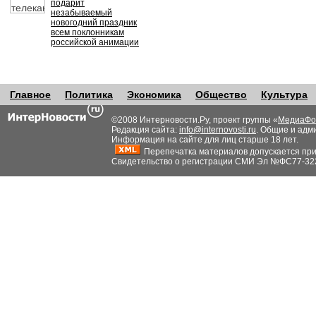
подарит
незабываемый
новогодний праздник
всем поклонникам
российской анимации
Главное
Политика
Экономика
Общество
Культура
©2008 Интерновости.Ру, проект группы «
МедиаФо
Редакция сайта:
info@internovosti.ru
. Общие и адм
Информация на сайте для лиц старше 18 лет.
Перепечатка материалов допускается при н
Свидетельство о регистрации СМИ Эл №ФС77-32