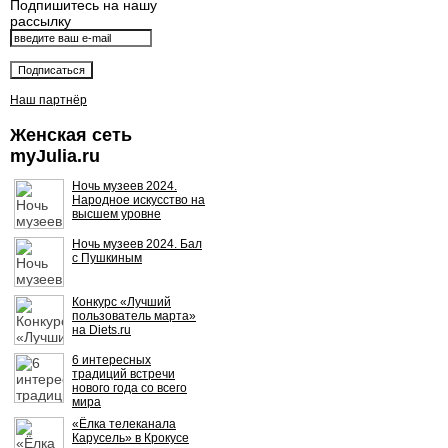
Подпишитесь на нашу
рассылку
Наш партнёр
Женская сеть
myJulia.ru
Ночь музеев 2024.
Народное искусство на
высшем уровне
Ночь музеев 2024. Бал
с Пушкиным
Конкурс «Лучший
пользователь марта»
на Diets.ru
6 интересных
традиций встречи
нового года со всего
мира
«Ёлка телеканала
Карусель» в Крокусе