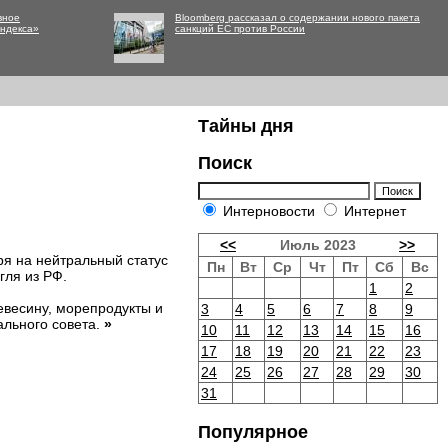
вное
Bloomberg рассказал о содержании нового пакета
Яндекса»
санкций ЕС против России
Тайны дня
Поиск
Интерновости
Интернет
<<
Июль 2023
>>
ря на нейтральный статус
Пн
Вт
Ср
Чт
Пт
Сб
Вс
гля из РФ.
1
2
евесину, морепродукты и
3
4
5
6
7
8
9
ального совета.
»
10
11
12
13
14
15
16
17
18
19
20
21
22
23
24
25
26
27
28
29
30
31
Популярное