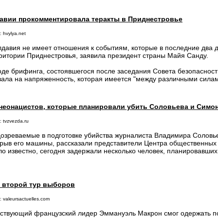
авии прокомментировала теракты в Приднестровье
 hvylya.net
давия не имеет отношения к событиям, которые в последние два 
ритории Приднестровья, заявила президент страны Майя Санду.
оде брифинга, состоявшегося после заседания Совета безопасност
зала на напряженность, которая имеется "между различными силам
неонацистов, которые планировали убить Соловьева и Симо
 tvzvezda.ru
озреваемые в подготовке убийства журналиста Владимира Соловь
рыв его машины, рассказали представители Центра общественных
ло известно, сегодня задержали несколько человек, планировавши
 второй тур выборов
 valeursactuelles.com
ствующий французский лидер Эммануэль Макрон смог одержать по