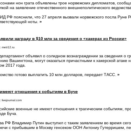
сонами нон грата объявлены трое норвежских дипломатов, сообщ
лкой на заявление отечественного внешнеполитического ведомства
ИД РФ пояснили, что 27 апреля вызвали норвежского посла Руне 
тветствующей ноты.
»
вили награду в $10 млн за сведения о «хакерах из России»
 metr12.ru
департамент объявил о солидном вознаграждении за сведения о гр
нию Вашингтона, могут оказаться причастными к хакерской атаке 
ом 2017 года.
омство готово выплатить 10 млн долларов, передает ТАСС.
»
 имеют отношения к событиям в Буче
 livejournal.com
сийские военные не имеют отношения к трагическим событиям, пр
оде Буча.
ва РФ Владимир Путин выступил с таким заявлением во время се
речи с прибывшим в Москву генсеком ООН Антониу Гутерришем, п