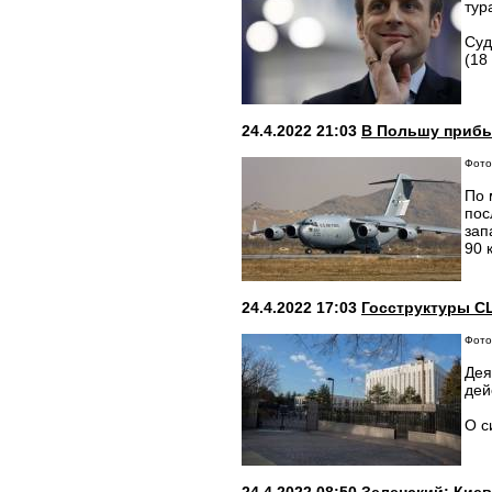
тур
Суд
(18
24.4.2022 21:03
В Польшу прибы
Фото:
По 
пос
зап
90 
24.4.2022 17:03
Госструктуры С
Фото:
Дея
дей
О с