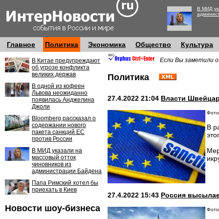
В МИД ук
админис
Главное
Политика
Экономика
Общество
Культура
Если Вы заметили о
В Китае предупреждают
об угрозе конфликта
великих держав
Политика
В одной из кофеен
Львова неожиданно
27.4.2022 21:04
Власти Швейцар
появилась Анджелина
Джоли
Фото
Bloomberg рассказал о
содержании нового
В р
пакета санкций ЕС
это
против России
Мер
В МИД указали на
массовый отток
икр
чиновников из
администрации Байдена
Папа Римский хотел бы
приехать в Киев
27.4.2022 15:43
Россия высылае
Новости шоу-бизнеса
Фото