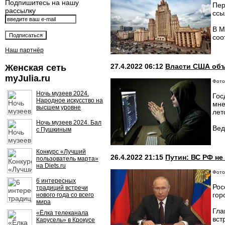
Подпишитесь на нашу
Пер
рассылку
ссы
В М
соо
Наш партнёр
27.4.2022 06:12
Власти США объя
Женская сеть
myJulia.ru
Фото:
Ночь музеев 2024.
Гос
Народное искусство на
мне
высшем уровне
лет
Ночь музеев 2024. Бал
Вед
с Пушкиным
Конкурс «Лучший
26.4.2022 21:15
Путин: ВС РФ не
пользователь марта»
на Diets.ru
Фото:
6 интересных
Рос
традиций встречи
гор
нового года со всего
мира
Гла
«Ёлка телеканала
вст
Карусель» в Крокусе