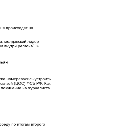
дня происходят на
и, молдавский лидер
и внутри региона".
»
ньян
ева намеревались устроить
 связей (ЦОС) ФСБ РФ. Как
х покушение на журналиста.
беду по итогам второго