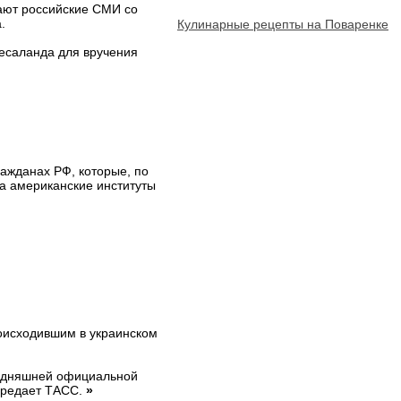
ают российские СМИ со
.
Кулинарные рецепты на Поваренке
Ресаланда для вручения
ажданах РФ, которые, по
на американские институты
оисходившим в украинском
годняшней официальной
ередает ТАСС.
»