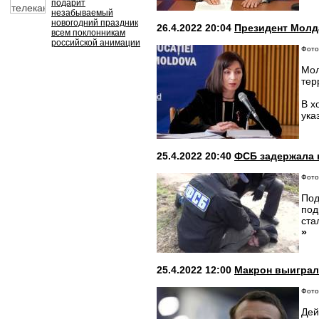
подарит
незабываемый
новогодний праздник
26.4.2022 20:04
Президент Молд
всем поклонникам
российской анимации
Фото:
Мол
тер
В х
ука
25.4.2022 20:40
ФСБ задержала 
Фото:
Под
под
ста
»
25.4.2022 12:00
Макрон выиграл
Фото:
Дей