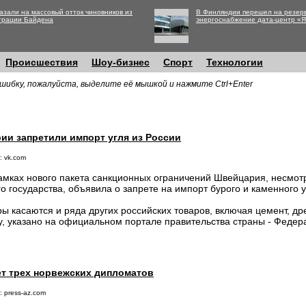
азали на массовый отток чиновников из
В Финляндии перешел на резер
трации Байдена
энергоснабжение дата-центр «
Происшествия
Шоу-бизнес
Спорт
Технологии
шибку, пожалуйста, выделите её мышкой и нажмите Ctrl+Enter
ии запретили импорт угля из России
: vk.com
амках нового пакета санкционных ограничений Швейцария, несмот
го государства, объявила о запрете на импорт бурого и каменного у
ы касаются и ряда других российских товаров, включая цемент, др
у, указано на официальном портале правительства страны - Федер
т трех норвежских дипломатов
: press-az.com