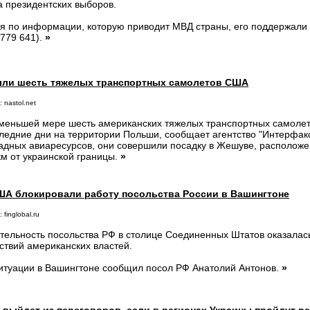
а президентских выборов.
я по информации, которую приводит МВД страны, его поддержали
 779 641).
»
ли шесть тяжелых транспортных самолетов США
 nastol.net
меньшей мере шесть американских тяжелых транспортных самолет
ледние дни на территории Польши, сообщает агентство "Интерфак
адных авиаресурсов, они совершили посадку в Жешуве, расположе
км от украинской границы.
»
ША блокировали работу посольства России в Вашингтоне
 finglobal.ru
тельность посольства РФ в столице Соединенных Штатов оказалась
ствий американских властей.
итуации в Вашингтоне сообщил посол РФ Анатолий Антонов.
»