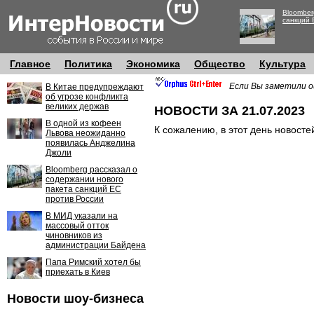
Bloomber
санкций 
Главное
Политика
Экономика
Общество
Культура
Если Вы заметили о
В Китае предупреждают
об угрозе конфликта
великих держав
НОВОСТИ ЗА 21.07.2023
В одной из кофеен
К сожалению, в этот день новосте
Львова неожиданно
появилась Анджелина
Джоли
Bloomberg рассказал о
содержании нового
пакета санкций ЕС
против России
В МИД указали на
массовый отток
чиновников из
администрации Байдена
Папа Римский хотел бы
приехать в Киев
Новости шоу-бизнеса