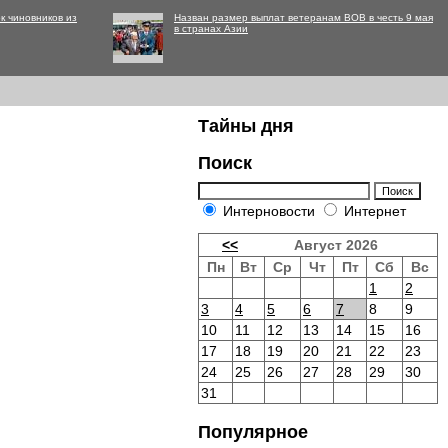
к чиновников из
Назван размер выплат ветеранам ВОВ в честь 9 мая
в странах Азии
Тайны дня
Поиск
Интерновости
Интернет
<<
Август 2026
Пн
Вт
Ср
Чт
Пт
Сб
Вс
1
2
3
4
5
6
7
8
9
10
11
12
13
14
15
16
17
18
19
20
21
22
23
24
25
26
27
28
29
30
31
Популярное