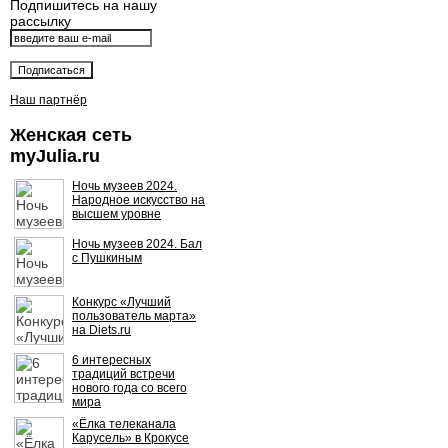
Подпишитесь на нашу
рассылку
Наш партнёр
Женская сеть
myJulia.ru
Ночь музеев 2024.
Народное искусство на
высшем уровне
Ночь музеев 2024. Бал
с Пушкиным
Конкурс «Лучший
пользователь марта»
на Diets.ru
6 интересных
традиций встречи
нового года со всего
мира
«Ёлка телеканала
Карусель» в Крокусе