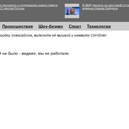
g рассказал о содержании нового пакета
В МИД указали на массовый отто
ЕС против России
администрации Байдена
Происшествия
Шоу-бизнес
Спорт
Технологии
шибку, пожалуйста, выделите её мышкой и нажмите Ctrl+Enter
й не было - видимо, мы не работали.