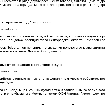
ы касаются и ряда других российских товаров, включая цемент, др
у, указано на официальном портале правительства страны - Федер
 загорелся склад боеприпасов
: myseldon.com
изошло возгорание на складе боеприпасов, который находится в р
рая Нелидовка, сообщил глава Белгородской области Вячеслав Гла
воем Telegram он пояснил, что сведения получены от главы админ
ьского поселения Дениса Золотухина.
»
 имеют отношения к событиям в Буче
 livejournal.com
сийские военные не имеют отношения к трагическим событиям, пр
оде Буча.
ва РФ Владимир Путин выступил с таким заявлением во время се
речи с прибывшим в Москву генсеком ООН Антониу Гутерришем, п