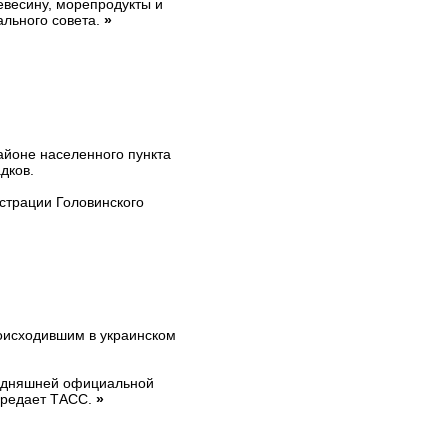
евесину, морепродукты и
ального совета.
»
айоне населенного пункта
дков.
истрации Головинского
оисходившим в украинском
годняшней официальной
ередает ТАСС.
»