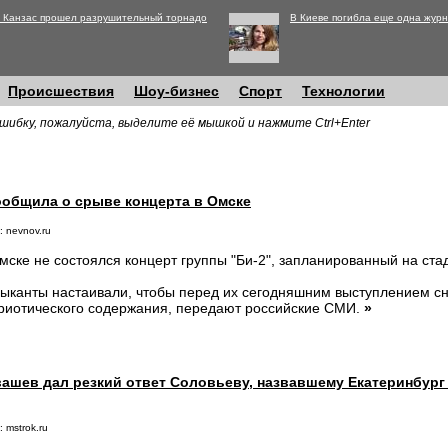
 Канзас прошел разрушительный торнадо
В Киеве погибла еще одна журн
Происшествия
Шоу-бизнес
Спорт
Технологии
шибку, пожалуйста, выделите её мышкой и нажмите Ctrl+Enter
ообщила о срыве концерта в Омске
: nevnov.ru
мске не состоялся концерт группы "Би-2", запланированный на стад
ыканты настаивали, чтобы перед их сегодняшним выступлением с
риотического содержания, передают российские СМИ.
»
вашев дал резкий ответ Соловьеву, назвавшему Екатеринбург
 mstrok.ru