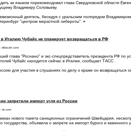
дить за языком порекомендовал глава Свердловской области Евге
ущему Владимиру Соловьеву.
евизионный деятель, беседуя с уральским полпредом Владимиром
теринбург "центром мерзотной либероты".
»
 в Италию Чубайс не планирует возвращаться в РФ
 tildacdn.com
ший глава "Роснано" и экс-спецпредставитель президента РФ по у
толий Чубайс находится сейчас в Италии, сообщает ТАСС.
оссию для участия в слушаниях по делу о краже он возвращаться о
ии запретили импорт угля из России
: vk.com
амках нового пакета санкционных ограничений Швейцария, несмот
го государства, объявила о запрете на импорт бурого и каменного у