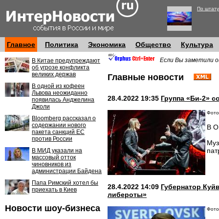
По штату
Главное
Политика
Экономика
Общество
Культура
Если Вы заметили о
В Китае предупреждают
об угрозе конфликта
великих держав
Главные новости
В одной из кофеен
Львова неожиданно
28.4.2022 19:35
Группа «Би-2» с
появилась Анджелина
Джоли
Фото
Bloomberg рассказал о
содержании нового
В О
пакета санкций ЕС
против России
Муз
пат
В МИД указали на
массовый отток
чиновников из
администрации Байдена
Папа Римский хотел бы
28.4.2022 14:09
Губернатор Куй
приехать в Киев
либероты»
Новости шоу-бизнеса
Фото: