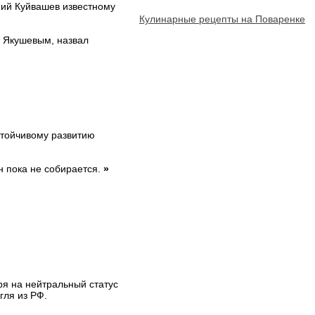
ний Куйвашев известному
Кулинарные рецепты на Поваренке
 Якушевым, назвал
стойчивому развитию
н пока не собирается.
»
ря на нейтральный статус
гля из РФ.