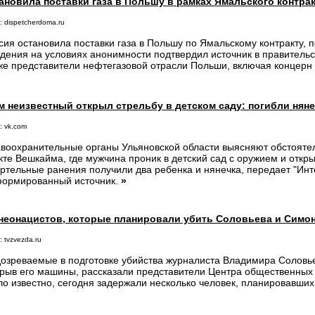
ановила поставки газа в Польшу в рамках Ямальского контра
: dispetcherdoma.ru
сия остановила поставки газа в Польшу по Ямальскому контракту, 
дения на условиях анонимности подтвердил источник в правительс
же представители нефтегазовой отрасли Польши, включая концер
 неизвестный открыл стрельбу в детском саду: погибли няне
: vk.com
воохранительные органы Ульяновской области выясняют обстояте
кте Вешкайма, где мужчина проник в детский сад с оружием и откры
ртельные ранения получили два ребенка и нянечка, передает "Инт
ормированный источник.
»
неонацистов, которые планировали убить Соловьева и Симо
 tvzvezda.ru
озреваемые в подготовке убийства журналиста Владимира Соловь
рыв его машины, рассказали представители Центра общественных
ло известно, сегодня задержали несколько человек, планировавши