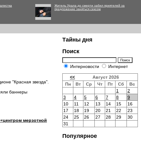
алистка
Житель Урала до смерти забил приятелей за
предложение заняться сексом
Тайны дня
Поиск
Интерновости
Интернет
<<
Август 2026
ионе "Красная звезда".
Пн
Вт
Ср
Чт
Пт
Сб
Вс
1
2
няли баннеры
3
4
5
6
7
8
9
10
11
12
13
14
15
16
17
18
19
20
21
22
23
24
25
26
27
28
29
30
 «центром мерзотной
31
Популярное