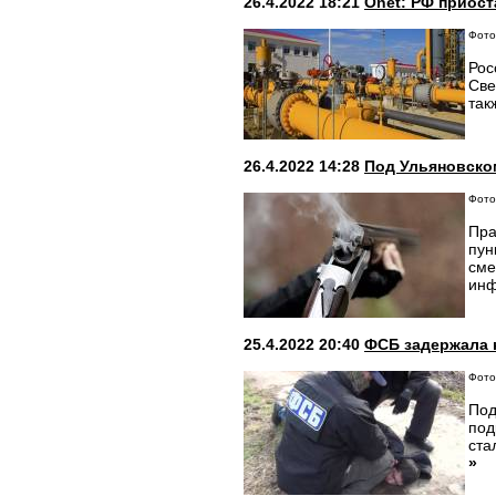
26.4.2022 18:21
Onet: РФ приост
Фото
Рос
Све
так
26.4.2022 14:28
Под Ульяновском
Фото
Пра
пун
сме
инф
25.4.2022 20:40
ФСБ задержала 
Фото:
Под
под
ста
»