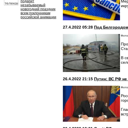
Мер
подарит
незабываемый
икр
новогодний праздник
всем поклонникам
российской анимации
27.4.2022 05:28
Под Белгородом
Фото
Про
Ста
В с
сел
26.4.2022 21:15
Путин: ВС РФ не
Фото:
Рос
гор
Гла
вст