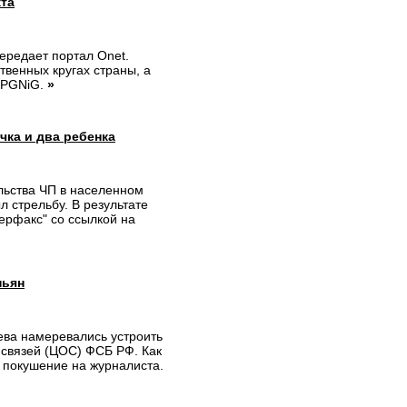
кта
передает портал Onet.
твенных кругах страны, а
н PGNiG.
»
чка и два ребенка
льства ЧП в населенном
л стрельбу. В результате
ерфакс" со ссылкой на
ньян
ева намеревались устроить
 связей (ЦОС) ФСБ РФ. Как
х покушение на журналиста.