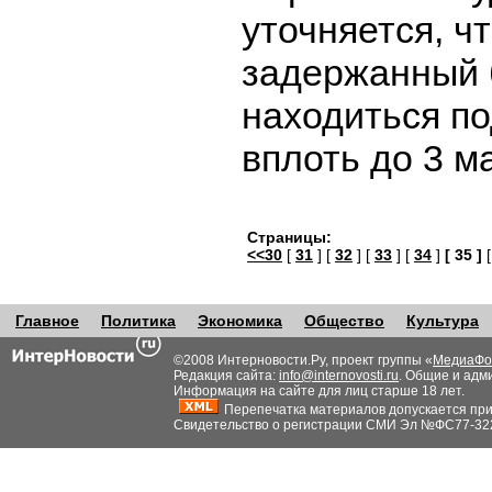
уточняется, ч
задержанный 
находиться п
вплоть до 3 м
Страницы:
<<30
[
31
] [
32
] [
33
] [
34
]
[ 35 ]
Главное
Политика
Экономика
Общество
Культура
©2008 Интерновости.Ру, проект группы «
МедиаФо
Редакция сайта:
info@internovosti.ru
. Общие и адм
Информация на сайте для лиц старше 18 лет.
Перепечатка материалов допускается при н
Свидетельство о регистрации СМИ Эл №ФС77-32