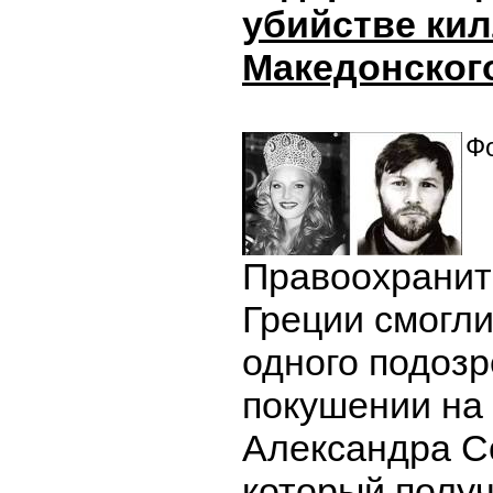
убийстве ки
Македонског
Фо
Правоохранит
Греции смогл
одного подозр
покушении на
Александра С
который получ