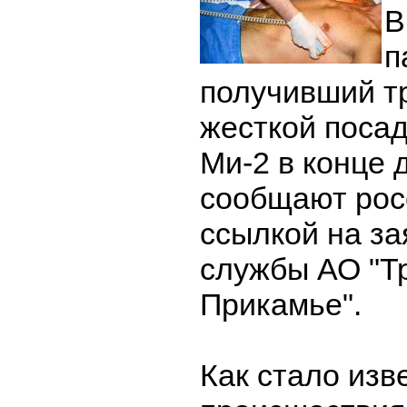
В
п
получивший т
жесткой посад
Ми-2 в конце 
сообщают рос
ссылкой на за
службы АО "Т
Прикамье".
Как стало изв