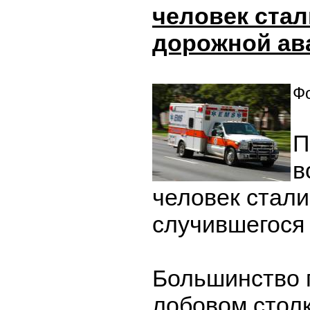
человек ста
дорожной ав
Фо
П
в
человек стал
случившегося
Большинство 
лобовом столк