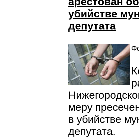
арестован о
убийстве му
депутата
Фо
К
р
Нижегородско
меру пресече
в убийстве м
депутата.