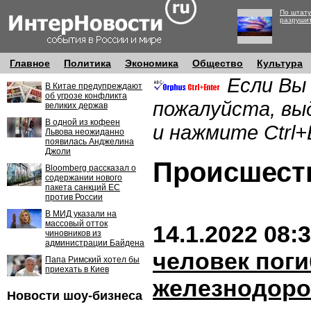
По штату
разруши
Главное
Политика
Экономика
Общество
Культура
Если Вы
В Китае предупреждают
об угрозе конфликта
пожалуйста, вы
великих держав
В одной из кофеен
и нажмите Ctrl+
Львова неожиданно
появилась Анджелина
Джоли
Происшес
Bloomberg рассказал о
содержании нового
пакета санкций ЕС
против России
В МИД указали на
массовый отток
14.1.2022 08:
чиновников из
администрации Байдена
человек поги
Папа Римский хотел бы
приехать в Киев
железнодоро
Новости шоу-бизнеса