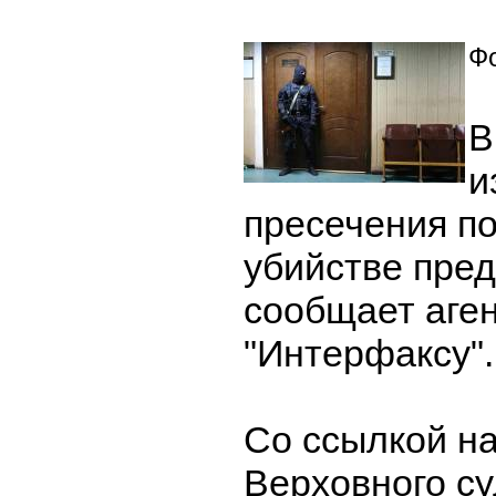
Фо
В
и
пресечения п
убийстве пре
сообщает аге
"Интерфаксу".
Со ссылкой на
Верховного су