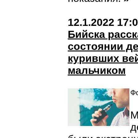
12.1.2022 17:
Бийска расск
состоянии де
куривших ве
мальчиком
Фо
М
д