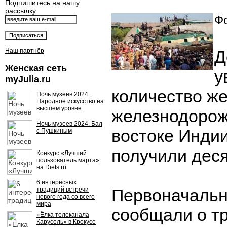
Подпишитесь на нашу
рассылку
Фо
Наш партнёр
Д
Женская сеть
у
myJulia.ru
количество ж
Ночь музеев 2024.
Народное искусство на
высшем уровне
железнодорож
Ночь музеев 2024. Бал
востоке Индии
с Пушкиным
получили деся
Конкурс «Лучший
пользователь марта»
на Diets.ru
6 интересных
Первоначальн
традиций встречи
нового года со всего
мира
сообщали о т
«Ёлка телеканала
Карусель» в Крокусе