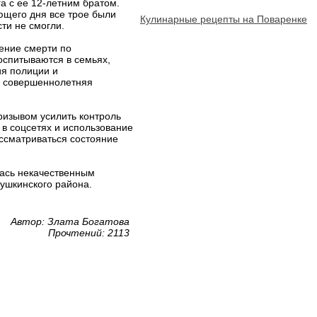
а с ее 12-летним братом.
ющего дня все трое были
Кулинарные рецепты на Поваренке
ти не смогли.
нение смерти по
оспитываются в семьях,
ия полиции и
их совершеннолетняя
ризывом усилить контроль
 в соцсетях и использование
ассматриваться состояние
лась некачественным
ушкинского района.
Автор: Злата Богатова
Прочтений: 2113