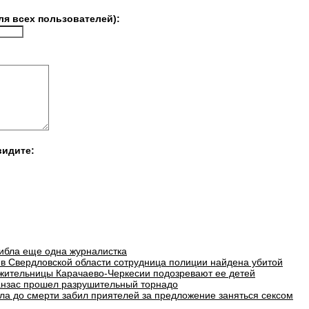
ля всех пользователей):
видите:
гибла еще одна журналистка
в Свердловской области сотрудница полиции найдена убитой
 жительницы Карачаево-Черкесии подозревают ее детей
анзас прошел разрушительный торнадо
ла до смерти забил приятелей за предложение заняться сексом