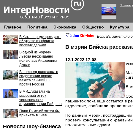
По штату
Главное
Политика
Экономика
Общество
Культура
Если Вы заметили о
В Китае предупреждают
об угрозе конфликта
великих держав
В мэрии Бийска рассказ
В одной из кофеен
Львова неожиданно
12.1.2022 17:08
появилась Анджелина
Фото
Джоли
Bloomberg рассказал о
Мла
содержании нового
сиг
пакета санкций ЕС
против России
В м
В МИД указали на
массовый отток
Сос
чиновников из
пациенток пока еще остается в р
администрации Байдена
отделение, сообщили представит
Папа Римский хотел бы
По данным мэрии, пострадавшим о
приехать в Киев
провели консультации с краевыми
положительные сдвиги.
Новости шоу-бизнеса