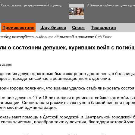
 Канзас прошел разрушительный торнадо
В Киеве погибла еще одна журн
Происшествия
Шоу-бизнес
Спорт
Технологии
шибку, пожалуйста, выделите её мышкой и нажмите Ctrl+Enter
али о состоянии девушек, куривших вейп с погиб
: vk.com
дшая из девушек, которые были экстренно доставлены в больницы
ареты, находится сейчас в реанимационном отделении.
эрии города пояснили, что врачам удалось стабилизировать состоя
тояние девушек 17 и 18 лет медики оценивают сейчас как стабильн
еанимации. Специалисты рассчитывают уже в ближайшие дни перев
ели местной администрации.
казывают помощь в Детской городской и Центральной городской б
 специалистами, подобрав тактику лечения, благодаря которой уж