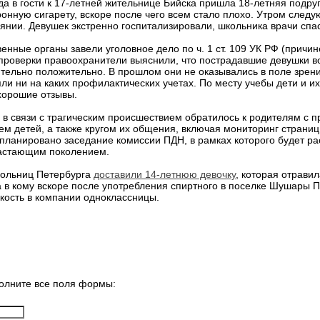
да в гости к 17-летней жительнице Бийска пришла 18-летняя подруг
онную сигарету, вскоре после чего всем стало плохо. Утром следу
янии. Девушек экстренно госпитализировали, школьника врачи спас
енные органы завели уголовное дело по ч. 1 ст. 109 УК РФ (причи
 проверки правоохранители выяснили, что пострадавшие девушки в
тельно положительно. В прошлом они не оказывались в поле зрен
яли ни на каких профилактических учетах. По месту учебы дети и 
хорошие отзывы.
в связи с трагическим происшествием обратилось к родителям с п
м детей, а также кругом их общения, включая мониторинг страниц
апланировано заседание комиссии ПДН, в рамках которого будет р
растающим поколением.
 больниц Петербурга
доставили 14-летнюю девочку
, которая отрави
 в кому вскоре после употребления спиртного в поселке Шушары П
кость в компании одноклассницы.
олните все поля формы: