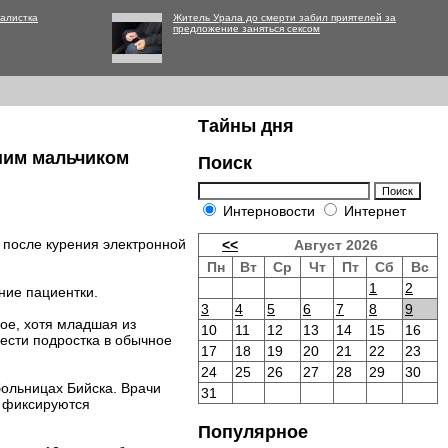
алистка
Житель Урала до смерти забил приятелей за
предложение заняться сексом
Тайны дня
шим мальчиком
Поиск
Интерновости
Интернет
 после курения электронной
<<
Август 2026
Пн
Вт
Ср
Чт
Пт
Сб
Вс
1
2
ние пациентки.
3
4
5
6
7
8
9
ое, хотя младшая из
10
11
12
13
14
15
16
ести подростка в обычное
17
18
19
20
21
22
23
24
25
26
27
28
29
30
ольницах Бийска. Врачи
31
е фиксируются
Популярное