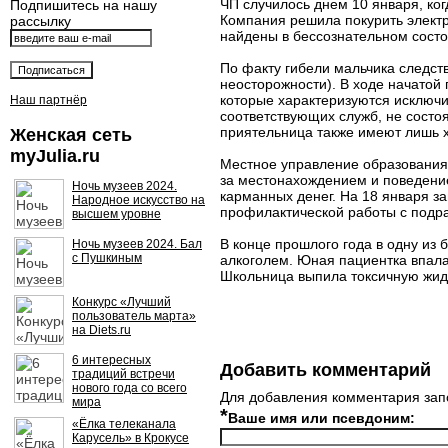
ЧП случилось днем 10 января, ког
Подпишитесь на нашу
Компания решила покурить электр
рассылку
найдены в бессознательном состо
По факту гибели мальчика следств
неосторожности). В ходе начатой
которые характеризуются исключи
Наш партнёр
соответствующих служб, не состо
приятельница также имеют лишь 
Женская сеть
myJulia.ru
Местное управление образования 
за местонахождением и поведение
Ночь музеев 2024.
карманных денег. На 18 января з
Народное искусство на
профилактической работы с под
высшем уровне
В конце прошлого года в одну из
Ночь музеев 2024. Бал
с Пушкиным
алкоголем. Юная пациентка впала
Школьница выпила токсичную жид
Конкурс «Лучший
пользователь марта»
на Diets.ru
6 интересных
Добавить комментарий
традиций встречи
нового года со всего
Для добавления комментария зап
мира
*
Ваше имя или псевдоним:
«Ёлка телеканала
Карусель» в Крокусе