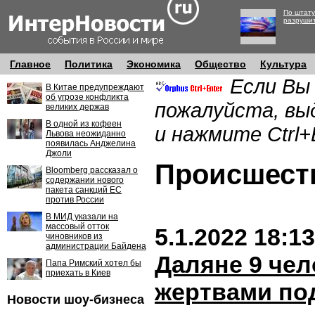
По штату
разруши
Главное
Политика
Экономика
Общество
Культура
Если Вы
В Китае предупреждают
об угрозе конфликта
пожалуйста, вы
великих держав
В одной из кофеен
и нажмите Ctrl+
Львова неожиданно
появилась Анджелина
Джоли
Происшес
Bloomberg рассказал о
содержании нового
пакета санкций ЕС
против России
В МИД указали на
массовый отток
5.1.2022 18:13
чиновников из
администрации Байдена
Даляне 9 чел
Папа Римский хотел бы
приехать в Киев
жертвами по
Новости шоу-бизнеса