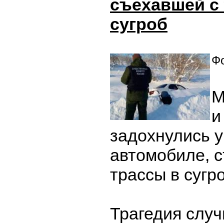
съехавшей с
сугроб
Фо
М
и
задохнулись у
автомобиле, 
трассы в сугро
Трагедия случ