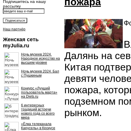
пожара
Подпишитесь на нашу
рассылку
Фо
Наш партнёр
Женская сеть
В
myJulia.ru
Далянь на сев
Ночь музеев 2024.
Народное искусство на
высшем уровне
Китая подтве
Ночь музеев 2024. Бал
девяти челове
с Пушкиным
пожара, кото
Конкурс «Лучший
пользователь марта»
на Diets.ru
подземном по
6 интересных
рынком.
традиций встречи
нового года со всего
мира
«Ёлка телеканала
Карусель» в Крокусе