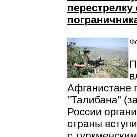
перестрелку 
пограничник
Фо
П
в
Афганистане 
"Талибана" (з
России органи
страны вступи
с туркменски