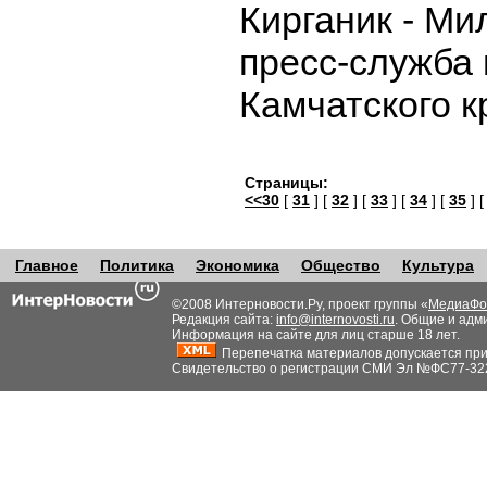
Кирганик - Ми
пресс-служба
Камчатского к
Страницы:
<<30
[
31
] [
32
] [
33
] [
34
] [
35
] 
Главное
Политика
Экономика
Общество
Культура
©2008 Интерновости.Ру, проект группы «
МедиаФо
Редакция сайта:
info@internovosti.ru
. Общие и адм
Информация на сайте для лиц старше 18 лет.
Перепечатка материалов допускается при н
Свидетельство о регистрации СМИ Эл №ФС77-32