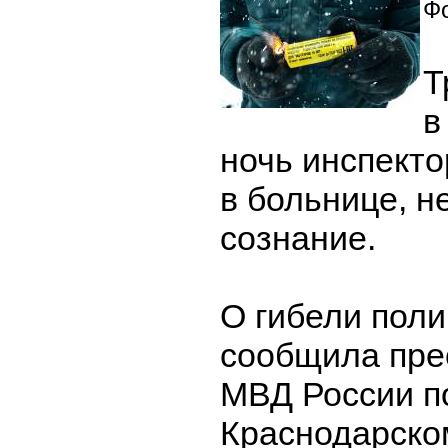
Фо
Т
в
ночь инспект
в больнице, н
сознание.
О гибели поли
сообщила пре
МВД России п
Краснодарско