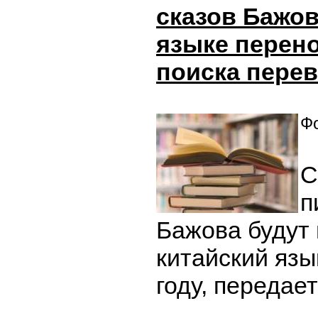
сказов Бажов
языке перено
поиска пере
Фо
С
п
Бажова будут
китайский яз
году, передае