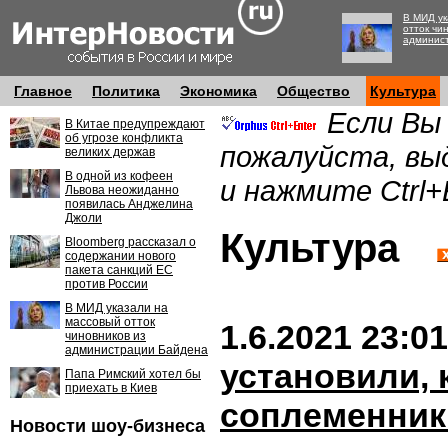
В МИД ук
отток чи
админис
Главное
Политика
Экономика
Общество
Культура
Если Вы
В Китае предупреждают
об угрозе конфликта
пожалуйста, вы
великих держав
В одной из кофеен
и нажмите Ctrl+
Львова неожиданно
появилась Анджелина
Джоли
Культура
Bloomberg рассказал о
содержании нового
пакета санкций ЕС
против России
В МИД указали на
массовый отток
1.6.2021 23:01
чиновников из
администрации Байдена
установили, 
Папа Римский хотел бы
приехать в Киев
соплеменник
Новости шоу-бизнеса