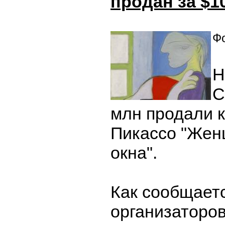
продан за $1
Фо
Н
C
млн продали 
Пикассо "Жен
окна".
Как сообщаетс
организаторов