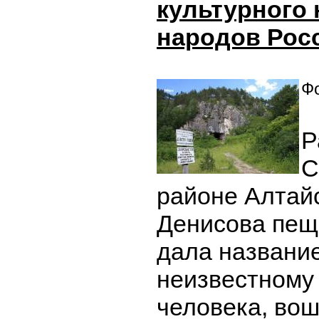
культурного
народов Рос
Фо
Р
С
районе Алтайс
Денисова пещ
дала названи
неизвестному
человека, вош