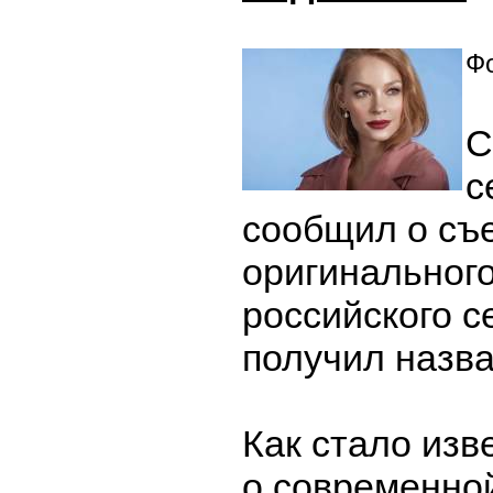
Фо
С
с
сообщил о съ
оригинальног
российского с
получил назва
Как стало изв
о современно