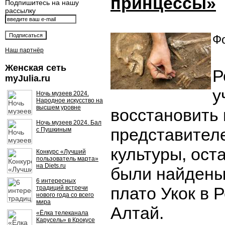
принцессы»
Подпишитесь на нашу
рассылку
Фо
Наш партнёр
Женская сеть
Р
myJulia.ru
у
Ночь музеев 2024.
Народное искусство на
высшем уровне
восстановить
Ночь музеев 2024. Бал
представител
с Пушкиным
культуры, ост
Конкурс «Лучший
пользователь марта»
на Diets.ru
были найдены 
6 интересных
плато Укок в 
традиций встречи
нового года со всего
мира
Алтай.
«Ёлка телеканала
Карусель» в Крокусе