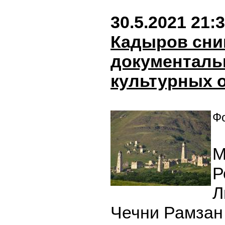
30.5.2021 21:
Кадыров сни
документаль
культурных 
Фо
М
Р
Л
Чечни Рамзан