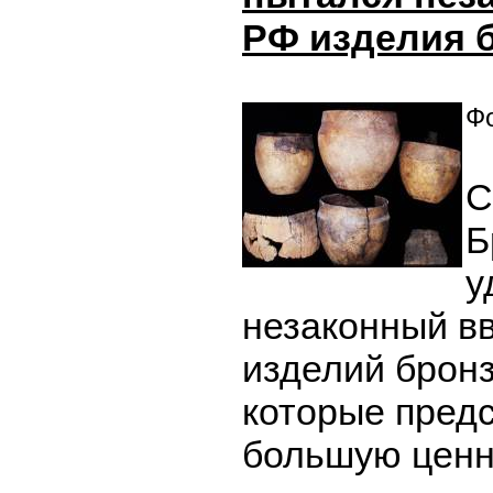
РФ изделия 
Фо
С
Б
у
незаконный в
изделий бронз
которые пред
большую ценн