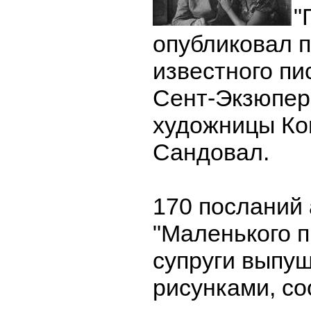
"
опубликовал 
известного пи
Сент-Экзюпери
художницы Ко
Сандовал.
170 посланий
"Маленького п
супруги выпущ
рисунками, с