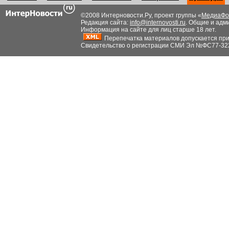
©2008 Интерновости.Ру, проект группы «
МедиаФо
Редакция сайта:
info@internovosti.ru
. Общие и адм
Информация на сайте для лиц старше 18 лет.
Перепечатка материалов допускается при н
Свидетельство о регистрации СМИ Эл №ФС77-32