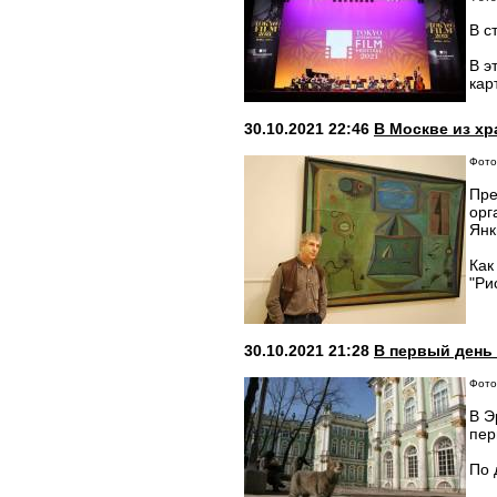
В с
В э
кар
30.10.2021 22:46
В Москве из хр
Фото
Пре
орг
Янк
Как
"Ри
30.10.2021 21:28
В первый день
Фото:
В Э
пер
По 