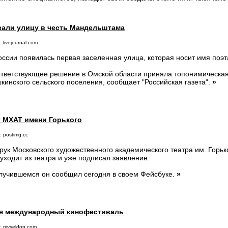
вали улицу в честь Мандельштама
 livejournal.com
оссии появилась первая заселенная улица, которая носит имя по
тветствующее решение в Омской области приняла топонимическа
кинского сельского поселения, сообщает "Российская газета".
»
т МХАТ имени Горького
 postimg.cc
рук Московского художественного академического театра им. Горь
 уходит из театра и уже подписал заявление.
лучившемся он сообщил сегодня в своем Фейсбуке.
»
ся международный кинофестиваль
: myseldon.com