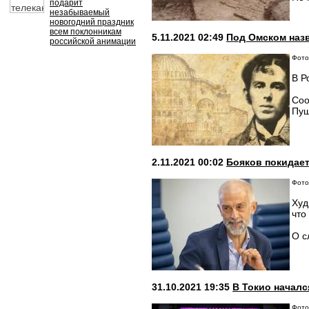
подарит
незабываемый
новогодний праздник
всем поклонникам
5.11.2021 02:49
Под Омском наз
российской анимации
Фото:
В Р
Соо
Пуш
2.11.2021 00:02
Бояков покидае
Фото:
Худ
что
О с
31.10.2021 19:35
В Токио начал
Фото