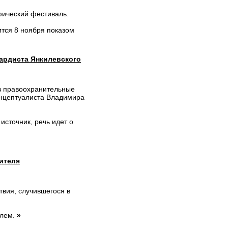
ический фестиваль.
ится 8 ноября показом
гардиста Янкилевского
 в правоохранительные
онцептуалиста Владимира
источник, речь идет о
ителя
вия, случившегося в
елем.
»