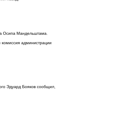
эта Осипа Мандельштама.
я комиссия администрации
кого Эдуард Бояков сообщил,