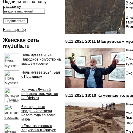
Подпишитесь на нашу
В о
рассылку
Нек
В н
зар
Еги
Наш партнёр
Женская сеть
8.11.2021 20:11
В Еврейском му
myJulia.ru
Фото:
Ночь музеев 2024.
Свы
Народное искусство на
тум
высшем уровне
Ночь музеев 2024. Бал
Экс
с Пушкиным
Конкурс «Лучший
пользователь марта»
8.11.2021 18:10
Каменные голов
на Diets.ru
Фото:
6 интересных
традиций встречи
Уче
нового года со всего
был
мира
пер
«Ёлка телеканала
Карусель» в Крокусе
По 