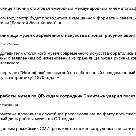
толице Японии стартовал ежегодный международный кинематограф
том году смотр будет проводиться в смешанном формате и заверш
тины "Дорогой Эван Хансен".
»
анилища музея современного искусства пропал рисунок аван
: babr24.com
дставители столичного музея современного искусства обратились
аны с заявлением об исчезновении из хранилища музея рисунка к
илевского.
 передает "Интерфакс" со ссылкой на собственный осведомленный 
сунке к триптиху" 1970 года.
»
 работы музея по QR-кодам сотрудник Эрмитажа ударил посет
 multiurok.ru
рмитаже проводится служебное расследование по факту происшест
вый день работы музея по QR-кодам.
данным российских СМИ, речь идет о стычке сотрудника с посетит