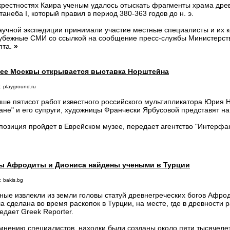
крестностях Каира ученым удалось отыскать фрагменты храма дре
танеба I, который правил в период 380-363 годов до н. э.
аучной экспедиции принимали участие местные специалисты и их к
убежные СМИ со ссылкой на сообщение пресс-службы Министерств
пта.
»
зее Москвы открывается выставка Норштейна
 playground.ru
ше пятисот работ известного российского мультипликатора Юрия Н
ане" и его супруги, художницы Франчески Ярбусовой представят на
позиция пройдет в Еврейском музее, передает агентство "Интерфа
ы Афродиты и Диониса найдены учеными в Турции
 bakis.bg
ные извлекли из земли головы статуй древнегреческих богов Афро
а сделана во время раскопок в Турции, на месте, где в древности 
едает Greek Reporter.
мнению специалистов, находки были созданы около пяти тысячеле