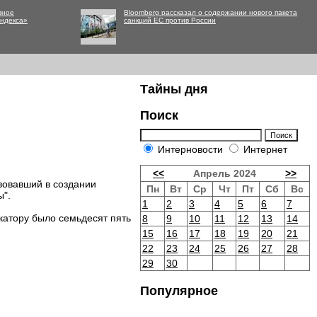
вное
Bloomberg рассказал о содержании нового пакета
Яндекса»
санкций ЕС против России
Тайны дня
Поиск
Интерновости
Интернет
<<
Апрель 2024
>>
вовавший в создании
Пн
Вт
Ср
Чт
Пт
Сб
Вс
ы".
1
2
3
4
5
6
7
катору было семьдесят пять
8
9
10
11
12
13
14
15
16
17
18
19
20
21
22
23
24
25
26
27
28
29
30
Популярное