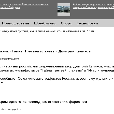
азали на массовый отток чиновников из
В Финляндии перешел на резер
трации Байдена
энергоснабжение дата-центр «
Происшествия
Шоу-бизнес
Спорт
Технологии
шибку, пожалуйста, выделите её мышкой и нажмите Ctrl+Enter
ожник «Тайны Третьей планеты» Дмитрий Куликов
 livejournal.com
л из жизни российский художник-аниматор Дмитрий Куликов, участ
менитых мультфильмов "Тайна Третьей планеты" и "Икар и мудрец
 сообщает Союз кинематографистов России, известному мультипли
.
»
храм одного из последних египетских фараонов
 drevniy-egipet.ru