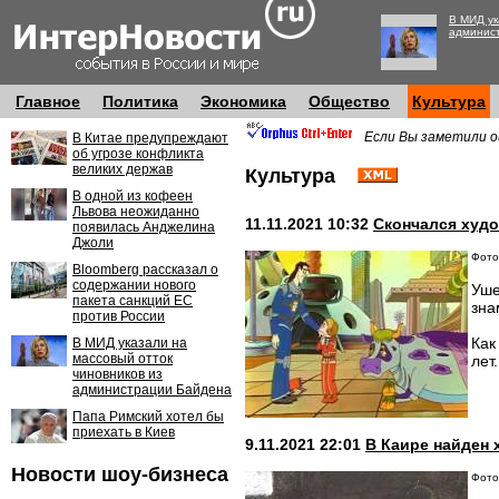
В МИД ук
админис
Главное
Политика
Экономика
Общество
Культура
Если Вы заметили о
В Китае предупреждают
об угрозе конфликта
великих держав
Культура
В одной из кофеен
Львова неожиданно
11.11.2021 10:32
Скончался худ
появилась Анджелина
Джоли
Фото:
Bloomberg рассказал о
содержании нового
Уше
пакета санкций ЕС
зна
против России
Как
В МИД указали на
массовый отток
лет
чиновников из
администрации Байдена
Папа Римский хотел бы
приехать в Киев
9.11.2021 22:01
В Каире найден 
Новости шоу-бизнеса
Фото: