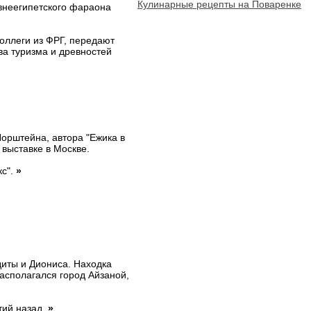
Кулинарные рецепты на Поваренке
внеегипетского фараона
оллеги из ФРГ, передают
а туризма и древностей
орштейна, автора "Ежика в
 выставке в Москве.
кс".
»
диты и Диониса. Находка
располагался город Айзаной,
тий назад.
»