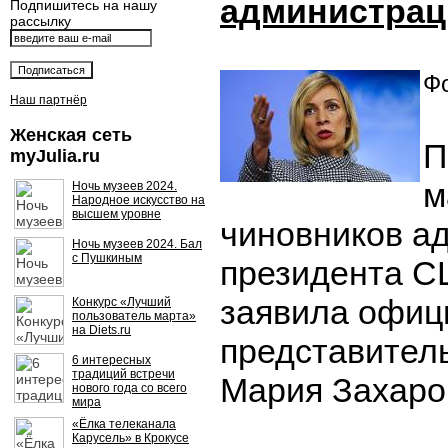
администрац
Подпишитесь на нашу
рассылку
Фо
Наш партнёр
Женская сеть
П
myJulia.ru
м
Ночь музеев 2024.
Народное искусство на
высшем уровне
чиновников а
Ночь музеев 2024. Бал
с Пушкиным
президента С
заявила офиц
Конкурс «Лучший
пользователь марта»
на Diets.ru
представител
6 интересных
традиций встречи
Мария Захаро
нового года со всего
мира
«Ёлка телеканала
Карусель» в Крокусе