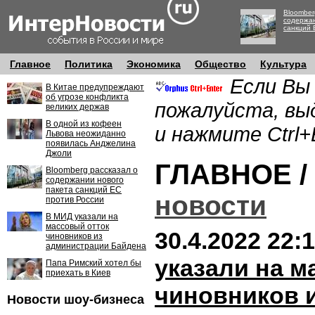
Bloomber
содержан
санкций 
Главное
Политика
Экономика
Общество
Культура
Если Вы
В Китае предупреждают
об угрозе конфликта
пожалуйста, вы
великих держав
В одной из кофеен
и нажмите Ctrl+
Львова неожиданно
появилась Анджелина
Джоли
ГЛАВНОЕ /
Bloomberg рассказал о
содержании нового
пакета санкций ЕС
новости
против России
В МИД указали на
массовый отток
30.4.2022 22:
чиновников из
администрации Байдена
указали на м
Папа Римский хотел бы
приехать в Киев
чиновников 
Новости шоу-бизнеса