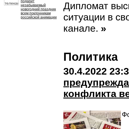
подарит
Дипломат выс
незабываемый
новогодний праздник
всем поклонникам
ситуации в св
российской анимации
канале.
»
Политика
30.4.2022 23:
предупрежда
конфликта в
Фо