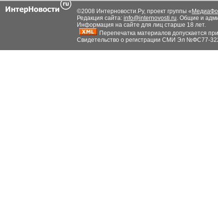
©2008 Интерновости.Ру, проект группы «
МедиаФо
Редакция сайта:
info@internovosti.ru
. Общие и адм
Информация на сайте для лиц старше 18 лет.
Перепечатка материалов допускается при н
Свидетельство о регистрации СМИ Эл №ФС77-32