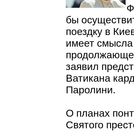
Ф
бы осуществи
поездку в Киев
имеет смысла 
продолжающег
заявил предс
Ватикана кар
Паролини.
О планах пон
Святого прест