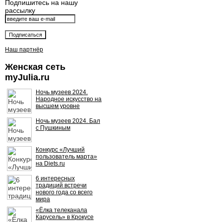
Подпишитесь на нашу
рассылку
Наш партнёр
Женская сеть
myJulia.ru
Ночь музеев 2024.
Народное искусство на
высшем уровне
Ночь музеев 2024. Бал
с Пушкиным
Конкурс «Лучший
пользователь марта»
на Diets.ru
6 интересных
традиций встречи
нового года со всего
мира
«Ёлка телеканала
Карусель» в Крокусе