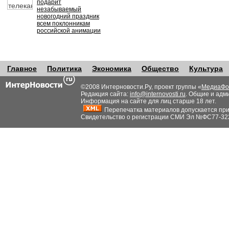
подарит
незабываемый
новогодний праздник
всем поклонникам
российской анимации
Главное
Политика
Экономика
Общество
Культура
©2008 Интерновости.Ру, проект группы «
МедиаФо
Редакция сайта:
info@internovosti.ru
. Общие и адм
Информация на сайте для лиц старше 18 лет.
Перепечатка материалов допускается при н
Свидетельство о регистрации СМИ Эл №ФС77-32