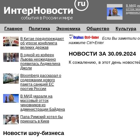
В МИД ук
отток чи
админис
Главное
Политика
Экономика
Общество
Культура
Если Вы заметили о
В Китае предупреждают
нажмите Ctrl+Enter
об угрозе конфликта
великих держав
НОВОСТИ ЗА 30.09.2024
В одной из кофеен
Львова неожиданно
К сожалению, в этот день новосте
появилась Анджелина
Джоли
Bloomberg рассказал о
содержании нового
пакета санкций ЕС
против России
В МИД указали на
массовый отток
чиновников из
администрации Байдена
Папа Римский хотел бы
приехать в Киев
Новости шоу-бизнеса