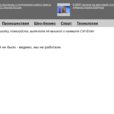
g рассказал о содержании нового пакета
В МИД указали на массовый отто
ЕС против России
администрации Байдена
Происшествия
Шоу-бизнес
Спорт
Технологии
шибку, пожалуйста, выделите её мышкой и нажмите Ctrl+Enter
й не было - видимо, мы не работали.