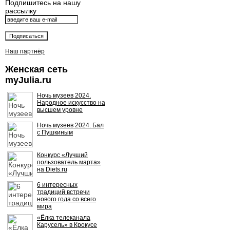
Подпишитесь на нашу
рассылку
Наш партнёр
Женская сеть
myJulia.ru
Ночь музеев 2024.
Народное искусство на
высшем уровне
Ночь музеев 2024. Бал
с Пушкиным
Конкурс «Лучший
пользователь марта»
на Diets.ru
6 интересных
традиций встречи
нового года со всего
мира
«Ёлка телеканала
Карусель» в Крокусе