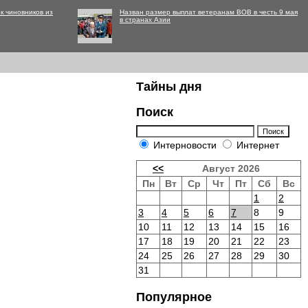
к чиновников из
Назван размер выплат ветеранам ВОВ в честь 9 мая
в странах Азии
Тайны дня
Поиск
Интерновости
Интернет
<<
Август 2026
Пн
Вт
Ср
Чт
Пт
Сб
Вс
1
2
3
4
5
6
7
8
9
10
11
12
13
14
15
16
17
18
19
20
21
22
23
24
25
26
27
28
29
30
31
Популярное