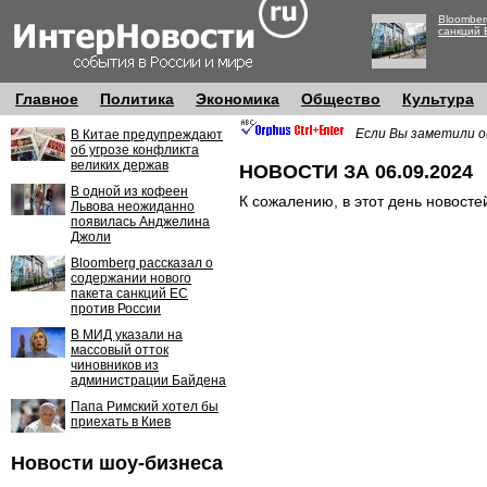
Bloomber
санкций 
Главное
Политика
Экономика
Общество
Культура
Если Вы заметили о
В Китае предупреждают
об угрозе конфликта
великих держав
НОВОСТИ ЗА 06.09.2024
В одной из кофеен
К сожалению, в этот день новосте
Львова неожиданно
появилась Анджелина
Джоли
Bloomberg рассказал о
содержании нового
пакета санкций ЕС
против России
В МИД указали на
массовый отток
чиновников из
администрации Байдена
Папа Римский хотел бы
приехать в Киев
Новости шоу-бизнеса