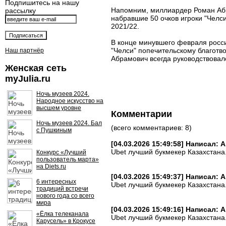
Подпишитесь на нашу
Напомним, миллиардер Роман Абр
рассылку
набравшие 50 очков игроки "Челс
2021/22.
В конце минувшего февраля росс
"Челси" попечительскому благотв
Наш партнёр
Абрамович всегда руководствовал
Женская сеть
myJulia.ru
Ночь музеев 2024.
Народное искусство на
высшем уровне
Комментарии
Ночь музеев 2024. Бал
(всего комментариев: 8)
с Пушкиным
[04.03.2026 15:49:58] Написал:
Ubet лучший букмекер Казахстана
Конкурс «Лучший
пользователь марта»
на Diets.ru
[04.03.2026 15:49:37] Написал:
6 интересных
Ubet лучший букмекер Казахстана
традиций встречи
нового года со всего
мира
[04.03.2026 15:49:16] Написал:
«Ёлка телеканала
Ubet лучший букмекер Казахстана
Карусель» в Крокусе