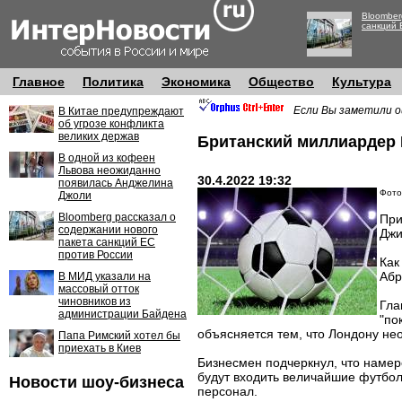
Bloomber
санкций 
Главное
Политика
Экономика
Общество
Культура
Если Вы заметили о
В Китае предупреждают
об угрозе конфликта
великих держав
Британский миллиардер
В одной из кофеен
Львова неожиданно
30.4.2022 19:32
появилась Анджелина
Фото
Джоли
Bloomberg рассказал о
При
содержании нового
Джи
пакета санкций ЕС
против России
Как
Абр
В МИД указали на
массовый отток
чиновников из
Гла
администрации Байдена
"по
объясняется тем, что Лондону не
Папа Римский хотел бы
приехать в Киев
Бизнесмен подчеркнул, что намере
будут входить величайшие футбо
Новости шоу-бизнеса
персонал.