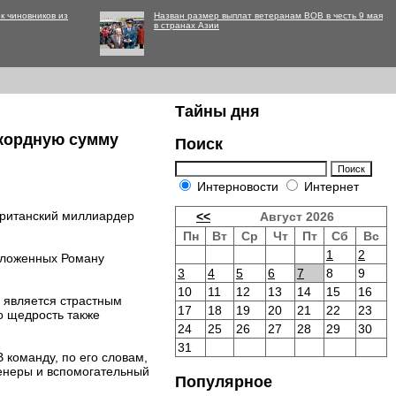
к чиновников из
Назван размер выплат ветеранам ВОВ в честь 9 мая
в странах Азии
Тайны дня
кордную сумму
Поиск
Интерновости
Интернет
британский миллиардер
<<
Август 2026
Пн
Вт
Ср
Чт
Пт
Сб
Вс
1
2
едложенных Роману
3
4
5
6
7
8
9
10
11
12
13
14
15
16
 является страстным
17
18
19
20
21
22
23
о щедрость также
24
25
26
27
28
29
30
31
 команду, по его словам,
енеры и вспомогательный
Популярное