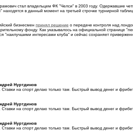
амович стал владельцем ФК "Челси" в 2003 году. Одержавшие чет
и" находятся в данный момент на третьей строчке турнирной табл
ийский бизнесмен
принял решение
о передаче контроля над лонд
орительному фонду. Как указывалось на официальной странице "п
ся "наилучшими интересами клуба" и сейчас сохраняет приверженн
 Андрей Нуртдинов
. Ставки на спорт делаю только там. Быстрый вывод денег и фрибе
 Андрей Нуртдинов
. Ставки на спорт делаю только там. Быстрый вывод денег и фрибе
 Андрей Нуртдинов
. Ставки на спорт делаю только там. Быстрый вывод денег и фрибе