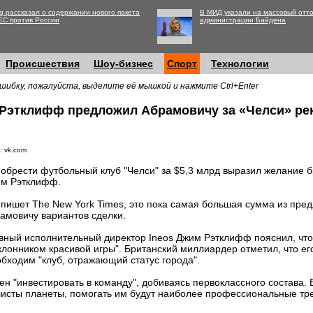
g рассказал о содержании нового пакета
В МИД указали на массовый отто
ЕС против России
администрации Байдена
Происшествия
Шоу-бизнес
Спорт
Технологии
шибку, пожалуйста, выделите её мышкой и нажмите Ctrl+Enter
 Рэтклифф предложил Абрамовичу за «Челси» ре
: vk.com
обрести футбольный клуб "Челси" за $5,3 млрд выразил желание 
м Рэтклифф.
 пишет The New York Times, это пока самая большая сумма из пр
амовичу вариантов сделки.
вный исполнительный директор Ineos Джим Рэтклифф пояснил, что
клонником красивой игры". Британский миллиардер отметил, что ег
обходим "клуб, отражающий статус города".
н "инвестировать в команду", добиваясь первоклассного состава. В
листы планеты, помогать им будут наиболее профессиональные тр