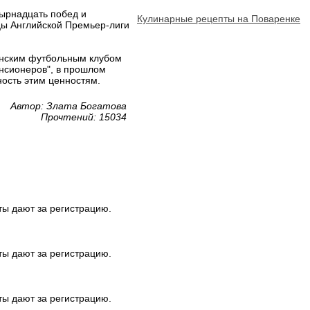
ырнадцать побед и
Кулинарные рецепты на Поваренке
ицы Английской Премьер-лиги
онским футбольным клубом
енсионеров", в прошлом
ость этим ценностям.
Автор: Злата Богатова
Прочтений: 15034
ты дают за регистрацию.
ты дают за регистрацию.
ты дают за регистрацию.