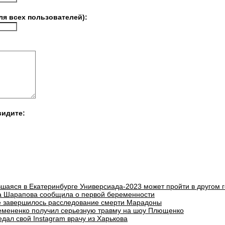
ля всех пользователей):
видите:
шаяся в Екатеринбурге Универсиада-2023 может пройти в другом 
а Шарапова сообщила о первой беременности
е завершилось расследование смерти Марадоны
емененко получил серьезную травму на шоу Плющенко
дал свой Instagram врачу из Харькова