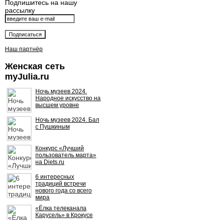
Подпишитесь на нашу
рассылку
Наш партнёр
Женская сеть
myJulia.ru
Ночь музеев 2024.
Народное искусство на
высшем уровне
Ночь музеев 2024. Бал
с Пушкиным
Конкурс «Лучший
пользователь марта»
на Diets.ru
6 интересных
традиций встречи
нового года со всего
мира
«Ёлка телеканала
Карусель» в Крокусе