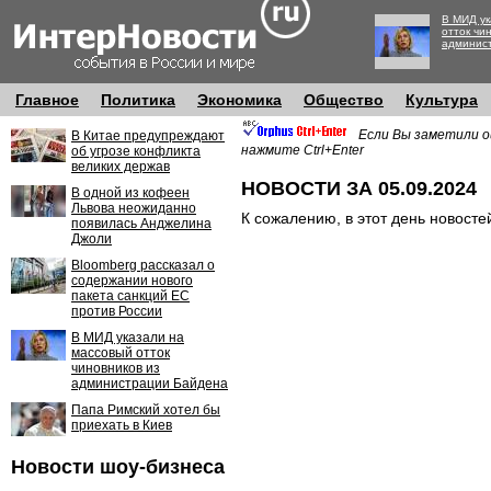
В МИД ук
отток чи
админис
Главное
Политика
Экономика
Общество
Культура
Если Вы заметили о
В Китае предупреждают
нажмите Ctrl+Enter
об угрозе конфликта
великих держав
НОВОСТИ ЗА 05.09.2024
В одной из кофеен
Львова неожиданно
К сожалению, в этот день новосте
появилась Анджелина
Джоли
Bloomberg рассказал о
содержании нового
пакета санкций ЕС
против России
В МИД указали на
массовый отток
чиновников из
администрации Байдена
Папа Римский хотел бы
приехать в Киев
Новости шоу-бизнеса