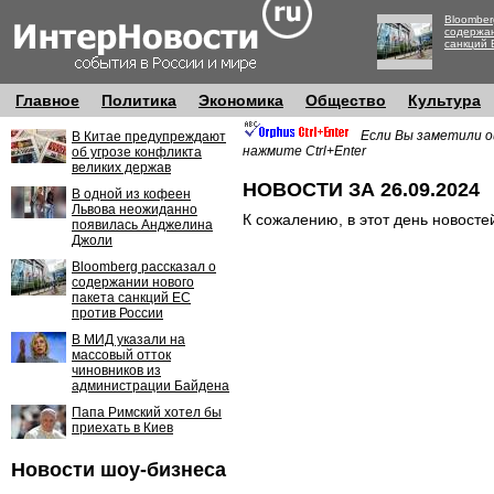
Bloomber
содержан
санкций 
Главное
Политика
Экономика
Общество
Культура
Если Вы заметили о
В Китае предупреждают
нажмите Ctrl+Enter
об угрозе конфликта
великих держав
НОВОСТИ ЗА 26.09.2024
В одной из кофеен
Львова неожиданно
К сожалению, в этот день новосте
появилась Анджелина
Джоли
Bloomberg рассказал о
содержании нового
пакета санкций ЕС
против России
В МИД указали на
массовый отток
чиновников из
администрации Байдена
Папа Римский хотел бы
приехать в Киев
Новости шоу-бизнеса