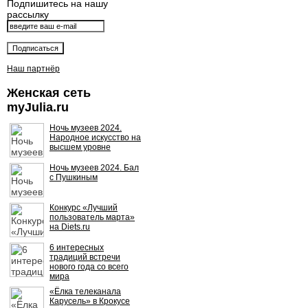
Подпишитесь на нашу
рассылку
Наш партнёр
Женская сеть
myJulia.ru
Ночь музеев 2024.
Народное искусство на
высшем уровне
Ночь музеев 2024. Бал
с Пушкиным
Конкурс «Лучший
пользователь марта»
на Diets.ru
6 интересных
традиций встречи
нового года со всего
мира
«Ёлка телеканала
Карусель» в Крокусе