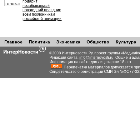
подарит
незабываемый
новогодний праздник
всем поклонникам
российской анимации
Главное
Политика
Экономика
Общество
Культура
©2008 Интерновости.Ру, проект группы «
МедиаФо
Редакция сайта:
info@internovosti.ru
. Общие и адм
Информация на сайте для лиц старше 18 лет.
Перепечатка материалов допускается при н
Свидетельство о регистрации СМИ Эл №ФС77-32