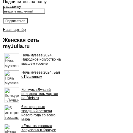
Подпишитесь на нашу
рассылку
Наш партнёр
Женская сеть
myJulia.ru
Ночь музеев 2024.
Народное искусство на
высшем уровне
Ночь музеев 2024. Бал
с Пушкиным
Конкурс «Лучший
пользователь марта»
на Diets.ru
6 интересных
традиций встречи
нового года со всего
мира
«Ёлка телеканала
Карусель» в Крокусе