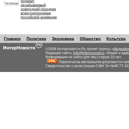
подарит
незабываемый
новогодний праздник
всем поклонникам
российской анимации
Главное
Политика
Экономика
Общество
Культура
©2008 Интерновости.Ру, проект группы «
МедиаФо
Редакция сайта:
info@internovosti.ru
. Общие и адм
Информация на сайте для лиц старше 18 лет.
Перепечатка материалов допускается при н
Свидетельство о регистрации СМИ Эл №ФС77-32