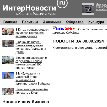
Линднер:
будет пл
российск
Главное
Политика
Экономика
Общество
Культура
Если Вы заметили о
В Китае предупреждают
нажмите Ctrl+Enter
об угрозе конфликта
великих держав
НОВОСТИ ЗА 08.09.2024
В одной из кофеен
Львова неожиданно
К сожалению, в этот день новосте
появилась Анджелина
Джоли
Bloomberg рассказал о
содержании нового
пакета санкций ЕС
против России
В МИД указали на
массовый отток
чиновников из
администрации Байдена
Папа Римский хотел бы
приехать в Киев
Новости шоу-бизнеса