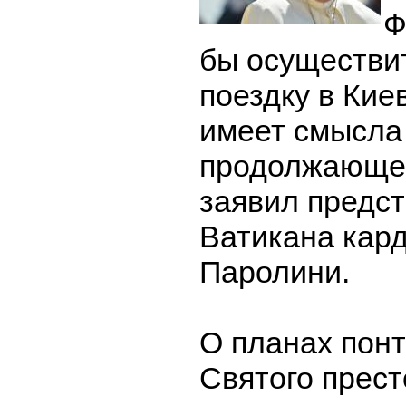
Ф
бы осуществи
поездку в Киев
имеет смысла 
продолжающег
заявил предс
Ватикана кар
Паролини.
О планах пон
Святого прест