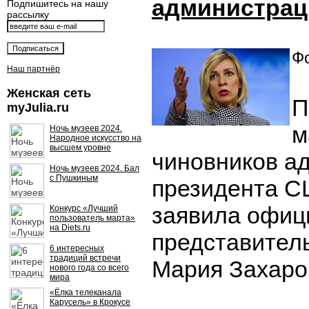
администрац
Подпишитесь на нашу
рассылку
Фо
Наш партнёр
Женская сеть
П
myJulia.ru
м
Ночь музеев 2024.
Народное искусство на
высшем уровне
чиновников а
Ночь музеев 2024. Бал
с Пушкиным
президента С
заявила офиц
Конкурс «Лучший
пользователь марта»
на Diets.ru
представител
6 интересных
традиций встречи
Мария Захаро
нового года со всего
мира
«Ёлка телеканала
Карусель» в Крокусе