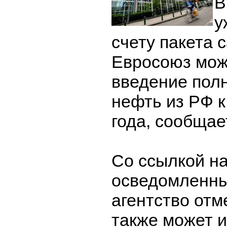
В
у
счету пакета 
Евросоюз мож
введение полн
нефть из РФ к
года, сообщае
Со ссылкой н
осведомленны
агентство отм
также может и