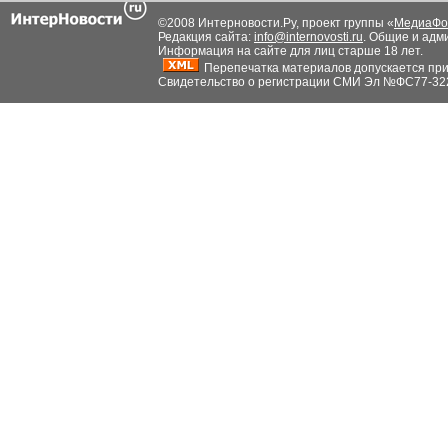
©2008 Интерновости.Ру, проект группы «
МедиаФо
Редакция сайта:
info@internovosti.ru
. Общие и адм
Информация на сайте для лиц старше 18 лет.
Перепечатка материалов допускается при н
Свидетельство о регистрации СМИ Эл №ФС77-32