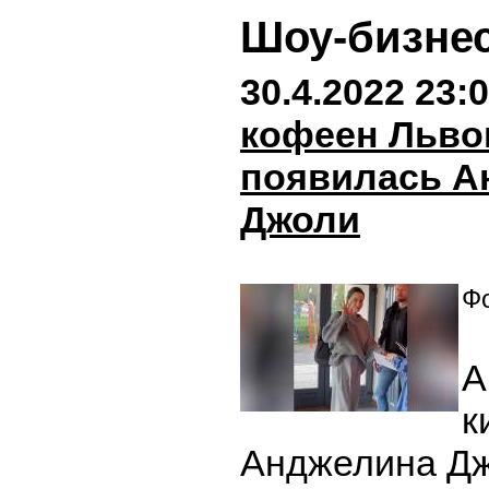
Шоу-бизне
30.4.2022 23:
кофеен Льво
появилась А
Джоли
Фо
А
к
Анджелина Дж