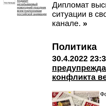
подарит
Дипломат выс
незабываемый
новогодний праздник
всем поклонникам
ситуации в св
российской анимации
канале.
»
Политика
30.4.2022 23:
предупрежда
конфликта в
Фо