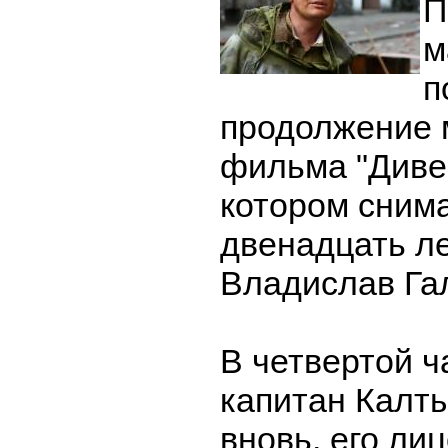
П
м
п
продолжение 
фильма "Дивер
котором сним
двенадцать л
Владислав Га
В четвертой ч
капитан Калты
вновь, его ли