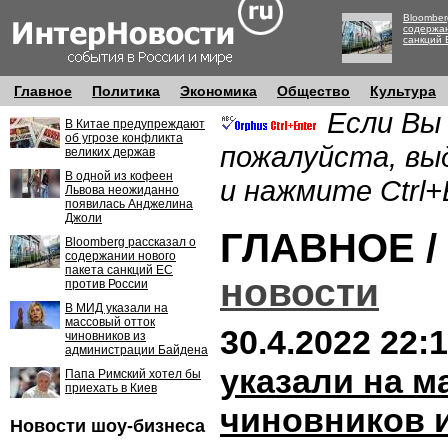
Bloomber
содержан
санкций 
Главное
Политика
Экономика
Общество
Культура
Если Вы
В Китае предупреждают
об угрозе конфликта
пожалуйста, вы
великих держав
В одной из кофеен
и нажмите Ctrl+
Львова неожиданно
появилась Анджелина
Джоли
ГЛАВНОЕ /
Bloomberg рассказал о
содержании нового
пакета санкций ЕС
новости
против России
В МИД указали на
массовый отток
30.4.2022 22:
чиновников из
администрации Байдена
указали на м
Папа Римский хотел бы
приехать в Киев
чиновников 
Новости шоу-бизнеса