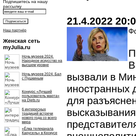
Подпишитесь на нашу
рассылку
21.4.2022 20:
Фо
Наш партнёр
Женская сеть
myJulia.ru
П
Ночь музеев 2024.
Народное искусство на
В
высшем уровне
вызвали в Ми
Ночь музеев 2024. Бал
с Пушкиным
иностранных 
Конкурс «Лучший
пользователь марта»
для разъяснен
на Diets.ru
высказывания
6 интересных
традиций встречи
нового года со всего
представителя
мира
«Ёлка телеканала
Карусель» в Крокусе