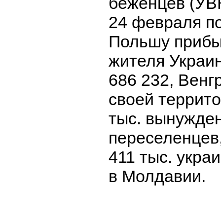
беженцев (УВК
24 февраля по
Польшу прибы
жителя Украи
686 232, Венг
своей террито
тыс. вынужде
переселенцев
411 тыс. укра
в Молдавии.