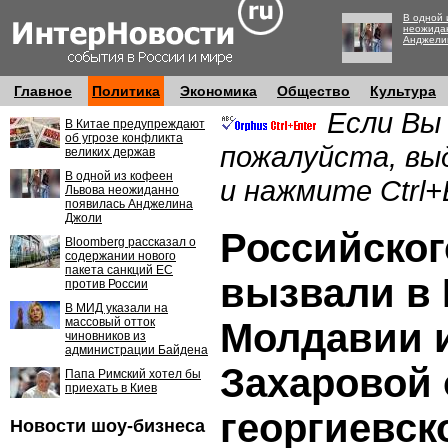
В одной 
неожида
Анджели
Главное
Политика
Экономика
Общество
Культура
Если Вы
В Китае предупреждают
об угрозе конфликта
пожалуйста, вы
великих держав
В одной из кофеен
и нажмите Ctrl+
Львова неожиданно
появилась Анджелина
Джоли
Российског
Bloomberg рассказал о
содержании нового
пакета санкций ЕС
вызвали в
против России
В МИД указали на
массовый отток
Молдавии и
чиновников из
администрации Байдена
Захаровой 
Папа Римский хотел бы
приехать в Киев
георгиевск
Новости шоу-бизнеса