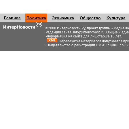
Главное
Политика
Экономика
Общество
Культура
©2008 Интерновости.Ру, проект группы «
МедиаФо
Редакция сайта:
info@internovosti.ru
. Общие и адм
Информация на сайте для лиц старше 18 лет.
Перепечатка материалов допускается при н
Свидетельство о регистрации СМИ Эл №ФС77-32