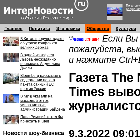
По штату
разруши
Главное
Политика
Экономика
Общество
Культура
Если Вы
В Китае предупреждают
об угрозе конфликта
пожалуйста, вы
великих держав
В одной из кофеен
и нажмите Ctrl+
Львова неожиданно
появилась Анджелина
Джоли
Газета The
Bloomberg рассказал о
содержании нового
пакета санкций ЕС
Times выво
против России
В МИД указали на
массовый отток
журналисто
чиновников из
администрации Байдена
Папа Римский хотел бы
приехать в Киев
9.3.2022 09:01
Новости шоу-бизнеса