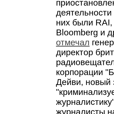
приостановле
деятельности 
них были RAI,
Bloomberg и д
отмечал
гене
директор бри
радиовещате
корпорации "Б
Дейви, новый 
"криминализу
журналистику"
журналисты н