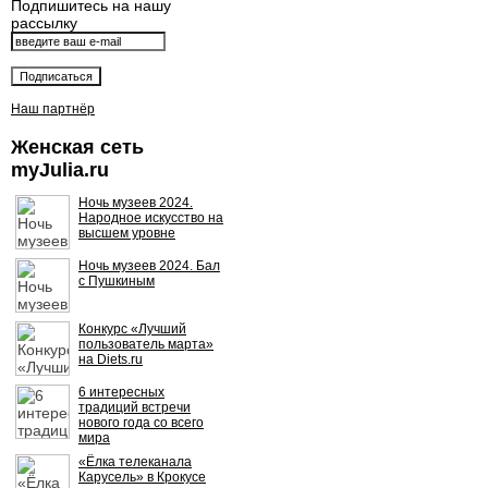
Подпишитесь на нашу
рассылку
Наш партнёр
Женская сеть
myJulia.ru
Ночь музеев 2024.
Народное искусство на
высшем уровне
Ночь музеев 2024. Бал
с Пушкиным
Конкурс «Лучший
пользователь марта»
на Diets.ru
6 интересных
традиций встречи
нового года со всего
мира
«Ёлка телеканала
Карусель» в Крокусе