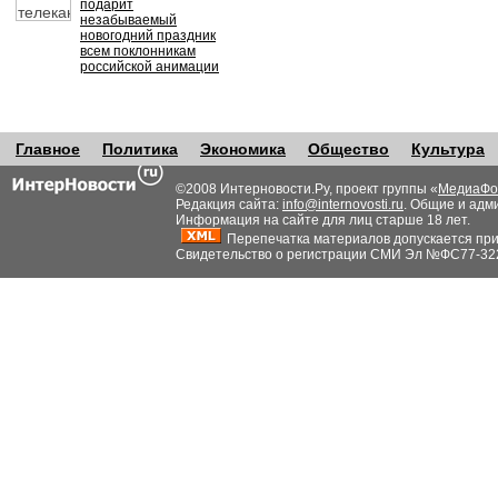
подарит
незабываемый
новогодний праздник
всем поклонникам
российской анимации
Главное
Политика
Экономика
Общество
Культура
©2008 Интерновости.Ру, проект группы «
МедиаФо
Редакция сайта:
info@internovosti.ru
. Общие и адм
Информация на сайте для лиц старше 18 лет.
Перепечатка материалов допускается при н
Свидетельство о регистрации СМИ Эл №ФС77-32