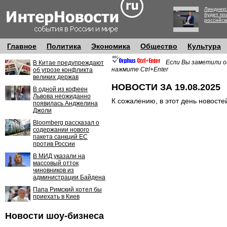
Линднер:
будет пл
российск
Главное
Политика
Экономика
Общество
Культура
Если Вы заметили о
В Китае предупреждают
нажмите Ctrl+Enter
об угрозе конфликта
великих держав
НОВОСТИ ЗА 19.08.2025
В одной из кофеен
Львова неожиданно
К сожалению, в этот день новосте
появилась Анджелина
Джоли
Bloomberg рассказал о
содержании нового
пакета санкций ЕС
против России
В МИД указали на
массовый отток
чиновников из
администрации Байдена
Папа Римский хотел бы
приехать в Киев
Новости шоу-бизнеса