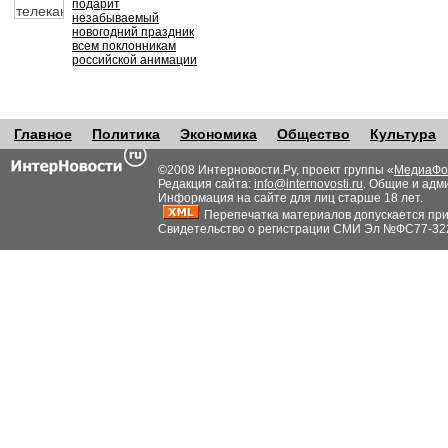
подарит
незабываемый
новогодний праздник
всем поклонникам
российской анимации
Главное
Политика
Экономика
Общество
Культура
©2008 Интерновости.Ру, проект группы «
МедиаФо
Редакция сайта:
info@internovosti.ru
. Общие и адм
Информация на сайте для лиц старше 18 лет.
Перепечатка материалов допускается при н
Свидетельство о регистрации СМИ Эл №ФС77-32