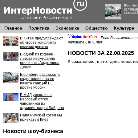
Bloomber
содержан
санкций 
Главное
Политика
Экономика
Общество
Культура
Если Вы заметили о
В Китае предупреждают
нажмите Ctrl+Enter
об угрозе конфликта
великих держав
НОВОСТИ ЗА 22.08.2025
В одной из кофеен
Львова неожиданно
К сожалению, в этот день новосте
появилась Анджелина
Джоли
Bloomberg рассказал о
содержании нового
пакета санкций ЕС
против России
В МИД указали на
массовый отток
чиновников из
администрации Байдена
Папа Римский хотел бы
приехать в Киев
Новости шоу-бизнеса