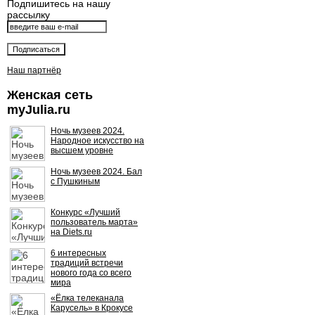
Подпишитесь на нашу
рассылку
Наш партнёр
Женская сеть
myJulia.ru
Ночь музеев 2024.
Народное искусство на
высшем уровне
Ночь музеев 2024. Бал
с Пушкиным
Конкурс «Лучший
пользователь марта»
на Diets.ru
6 интересных
традиций встречи
нового года со всего
мира
«Ёлка телеканала
Карусель» в Крокусе