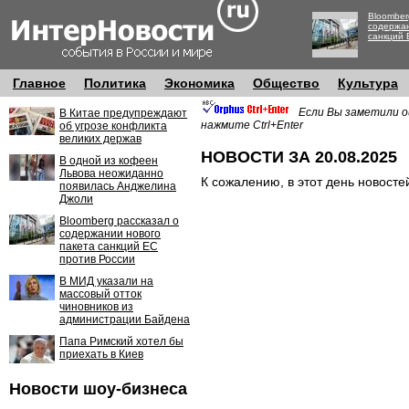
Bloomber
содержан
санкций 
Главное
Политика
Экономика
Общество
Культура
Если Вы заметили о
В Китае предупреждают
нажмите Ctrl+Enter
об угрозе конфликта
великих держав
НОВОСТИ ЗА 20.08.2025
В одной из кофеен
Львова неожиданно
К сожалению, в этот день новосте
появилась Анджелина
Джоли
Bloomberg рассказал о
содержании нового
пакета санкций ЕС
против России
В МИД указали на
массовый отток
чиновников из
администрации Байдена
Папа Римский хотел бы
приехать в Киев
Новости шоу-бизнеса