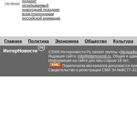
подарит
незабываемый
новогодний праздник
всем поклонникам
российской анимации
Главное
Политика
Экономика
Общество
Культура
©2008 Интерновости.Ру, проект группы «
МедиаФо
Редакция сайта:
info@internovosti.ru
. Общие и адм
Информация на сайте для лиц старше 18 лет.
Перепечатка материалов допускается при н
Свидетельство о регистрации СМИ Эл №ФС77-32