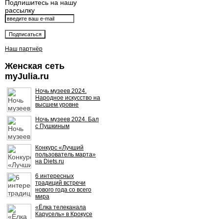
Подпишитесь на нашу
рассылку
Наш партнёр
Женская сеть
myJulia.ru
Ночь музеев 2024.
Народное искусство на
высшем уровне
Ночь музеев 2024. Бал
с Пушкиным
Конкурс «Лучший
пользователь марта»
на Diets.ru
6 интересных
традиций встречи
нового года со всего
мира
«Ёлка телеканала
Карусель» в Крокусе